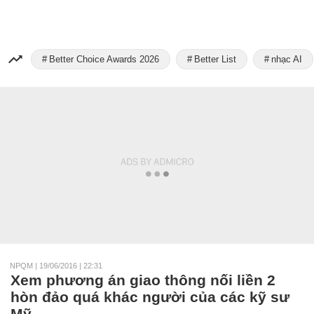
Better Choice Awards 2026
Better List
nhạc AI
NPQM
|
19/06/2016 | 22:31
Xem phương án giao thông nối liền 2
hòn đảo quá khác người của các kỹ sư
Mỹ