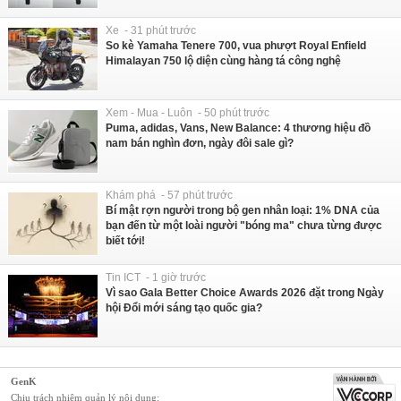
Xe - 31 phút trước
So kè Yamaha Tenere 700, vua phượt Royal Enfield
Himalayan 750 lộ diện cùng hàng tá công nghệ
Xem - Mua - Luôn - 50 phút trước
Puma, adidas, Vans, New Balance: 4 thương hiệu đồ
nam bán nghìn đơn, ngày đôi sale gì?
Khám phá - 57 phút trước
Bí mật rợn người trong bộ gen nhân loại: 1% DNA của
bạn đến từ một loài người "bóng ma" chưa từng được
biết tới!
Tin ICT - 1 giờ trước
Vì sao Gala Better Choice Awards 2026 đặt trong Ngày
hội Đổi mới sáng tạo quốc gia?
GenK
Chịu trách nhiệm quản lý nội dung: