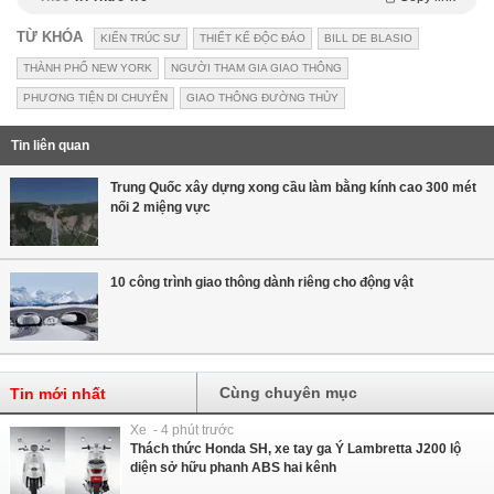
TỪ KHÓA
KIẾN TRÚC SƯ
THIẾT KẾ ĐỘC ĐÁO
BILL DE BLASIO
THÀNH PHỐ NEW YORK
NGƯỜI THAM GIA GIAO THÔNG
PHƯƠNG TIỆN DI CHUYỂN
GIAO THÔNG ĐƯỜNG THỦY
Tin liên quan
Trung Quốc xây dựng xong cầu làm bằng kính cao 300 mét
nối 2 miệng vực
10 công trình giao thông dành riêng cho động vật
Cùng chuyên mục
Tin mới nhất
Xe - 4 phút trước
Thách thức Honda SH, xe tay ga Ý Lambretta J200 lộ
diện sở hữu phanh ABS hai kênh