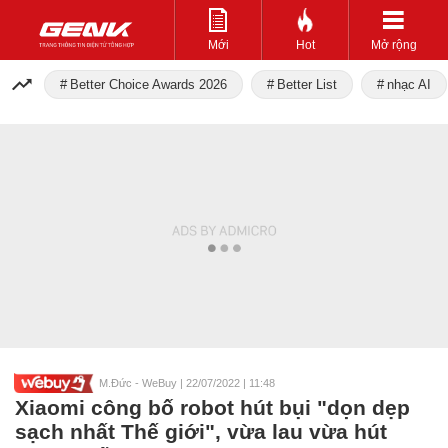
Mới
Hot
Mở rộng
Better Choice Awards 2026
Better List
nhạc AI
M.Đức - WeBuy
|
22/07/2022 | 11:48
Xiaomi công bố robot hút bụi "dọn dẹp
sạch nhất Thế giới", vừa lau vừa hút