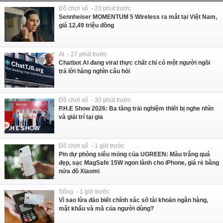
Đồ chơi số - 23 phút trước
Sennheiser MOMENTUM 5 Wireless ra mắt tại Việt Nam,
giá 12,49 triệu đồng
AI - 27 phút trước
Chatbot AI đang viral thực chất chỉ có một người ngồi
trả lời hàng nghìn câu hỏi
Đồ chơi số - 30 phút trước
P.H.E Show 2026: Ba tầng trải nghiệm thiết bị nghe nhìn
và giải trí tại gia
Đồ chơi số - 1 giờ trước
Pin dự phòng siêu mỏng của UGREEN: Màu trắng quá
đẹp, sạc MagSafe 15W ngon lành cho iPhone, giá rẻ bằng
nửa đồ Xiaomi
Sống - 1 giờ trước
Vì sao lừa đảo biết chính xác số tài khoản ngân hàng,
mật khẩu và mã của người dùng?