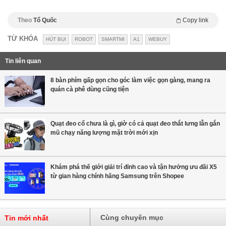
Theo
Tổ Quốc
Copy link
TỪ KHÓA
HÚT BỤI
ROBOT
SMARTMI
A1
WEBUY
Tin liên quan
8 bàn phím gấp gọn cho góc làm việc gọn gàng, mang ra
quán cà phê dùng cũng tiện
Quạt đeo cổ chưa là gì, giờ có cả quạt đeo thắt lưng lẫn gắn
mũ chạy năng lượng mặt trời mới xịn
Khám phá thế giới giải trí đỉnh cao và tận hưởng ưu đãi X5
từ gian hàng chính hãng Samsung trên Shopee
Cùng chuyên mục
Tin mới nhất