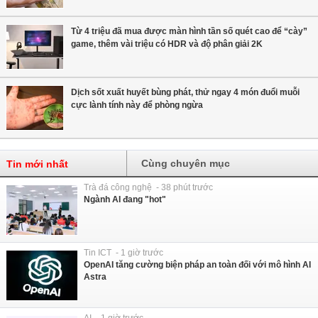
Từ 4 triệu đã mua được màn hình tần số quét cao để “cày”
game, thêm vài triệu có HDR và độ phân giải 2K
Dịch sốt xuất huyết bùng phát, thử ngay 4 món đuổi muỗi
cực lành tính này để phòng ngừa
Cùng chuyên mục
Tin mới nhất
Trà đá công nghệ - 38 phút trước
Ngành AI đang "hot"
Tin ICT - 1 giờ trước
OpenAI tăng cường biện pháp an toàn đối với mô hình AI
Astra
AI - 1 giờ trước