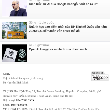
Kiến trúc sư AI của Google bất ngờ "dứt áo ra đi"
Sống - 1 giờ trước
Ngành học cao điểm nhất của ĐH Kinh tế Quốc dân năm
2026: 9,5 điểm/môn vẫn chưa thể đỗ
AI - 1 giờ trước
OpenAI lo ngại về mô hình của chính mình
GenK
Chịu trách nhiệm quản lý nội dung:
Bà Nguyễn Bích Minh
TRỤ SỞ HÀ NỘI:
Tầng 22, Tòa nhà Center Building, Hapulico Complex, Số 01, phố
Nguyễn Huy Tưởng, phường Thanh Xuân, thành phố Hà Nội
Điện thoại:
024 7309 5555
.
Email:
info@genk.vn
VPĐD TẠI TP.HCM:
Tầng 4, Tòa nhà 123, số 127 Võ Văn Tần, Phường Xuân Hòa,