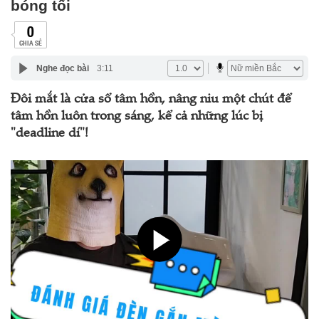
bóng tối
0
CHIA SẺ
Nghe đọc bài
3:11
Đôi mắt là cửa sổ tâm hồn, nâng niu một chút để
tâm hồn luôn trong sáng, kể cả những lúc bị
"deadline dí"!