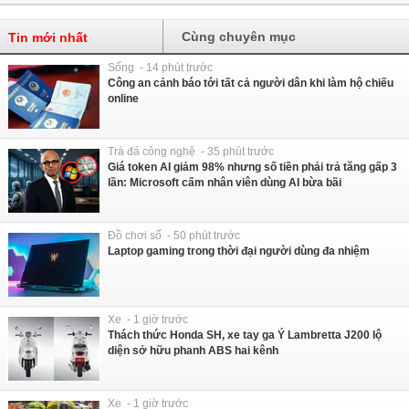
Cùng chuyên mục
Tin mới nhất
Sống - 14 phút trước
Công an cảnh báo tới tất cả người dân khi làm hộ chiếu
online
Trà đá công nghệ - 35 phút trước
Giá token AI giảm 98% nhưng số tiền phải trả tăng gấp 3
lần: Microsoft cấm nhân viên dùng AI bừa bãi
Đồ chơi số - 50 phút trước
Laptop gaming trong thời đại người dùng đa nhiệm
Xe - 1 giờ trước
Thách thức Honda SH, xe tay ga Ý Lambretta J200 lộ
diện sở hữu phanh ABS hai kênh
Xe - 1 giờ trước