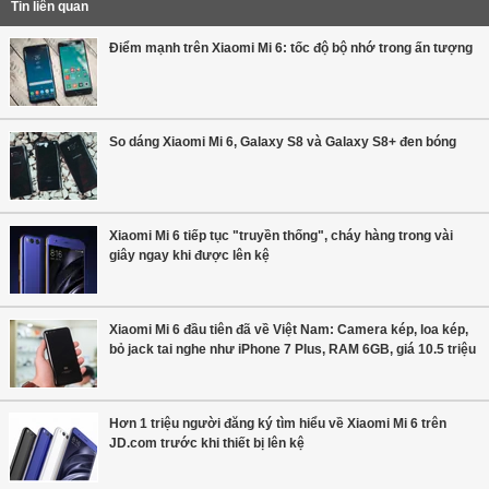
Tin liên quan
Điểm mạnh trên Xiaomi Mi 6: tốc độ bộ nhớ trong ấn tượng
So dáng Xiaomi Mi 6, Galaxy S8 và Galaxy S8+ đen bóng
Xiaomi Mi 6 tiếp tục "truyền thống", cháy hàng trong vài
giây ngay khi được lên kệ
Xiaomi Mi 6 đầu tiên đã về Việt Nam: Camera kép, loa kép,
bỏ jack tai nghe như iPhone 7 Plus, RAM 6GB, giá 10.5 triệu
Hơn 1 triệu người đăng ký tìm hiểu về Xiaomi Mi 6 trên
JD.com trước khi thiết bị lên kệ