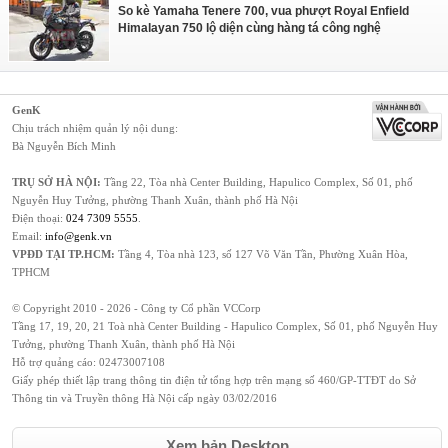
So kè Yamaha Tenere 700, vua phượt Royal Enfield
Himalayan 750 lộ diện cùng hàng tá công nghệ
GenK
Chịu trách nhiệm quản lý nội dung:
Bà Nguyễn Bích Minh
TRỤ SỞ HÀ NỘI:
Tầng 22, Tòa nhà Center Building, Hapulico Complex, Số 01, phố
Nguyễn Huy Tưởng, phường Thanh Xuân, thành phố Hà Nội
Điện thoại:
024 7309 5555
.
Email:
info@genk.vn
VPĐD TẠI TP.HCM:
Tầng 4, Tòa nhà 123, số 127 Võ Văn Tần, Phường Xuân Hòa,
TPHCM
© Copyright 2010 - 2026 - Công ty Cổ phần VCCorp
Tầng 17, 19, 20, 21 Toà nhà Center Building - Hapulico Complex, Số 01, phố Nguyễn Huy
Tưởng, phường Thanh Xuân, thành phố Hà Nội
Hỗ trợ quảng cáo:
02473007108
Giấy phép thiết lập trang thông tin điện tử tổng hợp trên mạng số 460/GP-TTĐT do Sở
Thông tin và Truyền thông Hà Nội cấp ngày 03/02/2016
Xem bản Desktop