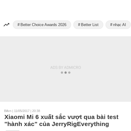
Better Choice Awards 2026
Better List
nhạc AI
Billvn
|
11/05/2017 | 20:38
Xiaomi Mi 6 xuất sắc vượt qua bài test
"hành xác" của JerryRigEverything