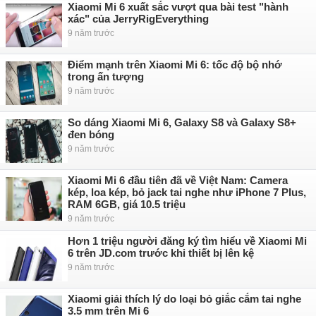
Xiaomi Mi 6 xuất sắc vượt qua bài test "hành
xác" của JerryRigEverything
9 năm trước
Điểm mạnh trên Xiaomi Mi 6: tốc độ bộ nhớ
trong ấn tượng
9 năm trước
So dáng Xiaomi Mi 6, Galaxy S8 và Galaxy S8+
đen bóng
9 năm trước
Xiaomi Mi 6 đầu tiên đã về Việt Nam: Camera
kép, loa kép, bỏ jack tai nghe như iPhone 7 Plus,
RAM 6GB, giá 10.5 triệu
9 năm trước
Hơn 1 triệu người đăng ký tìm hiểu về Xiaomi Mi
6 trên JD.com trước khi thiết bị lên kệ
9 năm trước
Xiaomi giải thích lý do loại bỏ giắc cắm tai nghe
3.5 mm trên Mi 6