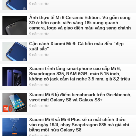
9 năm trước
Ảnh thực tế Mi 6 Ceramic Edition: Vỏ gốm cong
3D ở bốn cạnh, viền vàng 18k xung quanh
camera, logo và giao diện màu vàng sang chảnh
9 năm trước
Cận cảnh Xiaomi Mi 6: Cả bốn màu đều "đẹp
xuất sắc"
9 năm trước
Xiaomi trình làng smartphone cao cấp Mi 6,
Snapdragon 835, RAM 6GB, màn 5.15 inch,
không có jack cắm tai nghe 3.5 mm, giá 8,2 triệu
9 năm trước
Xiaomi Mi 6 lộ điểm benchmark trên Geekbench,
vượt mặt Galaxy S8 và Galaxy S8+
9 năm trước
Xiaomi Mi 6 và Mi 6 Plus sẽ ra mắt chính thức
vào ngày 19/4, chạy Snapdragon 835 mà giá chỉ
bằng một nửa Galaxy S8