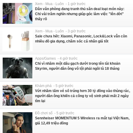
Xem - Mua - Luôn - 1 giờ trước
Dân văn phòng đang tranh thủ săn deal loạt món này:
Chỉ vài trăm nghìn nhưng giúp góc làm việc "lên đời"
thấy rõ
Xem - Mua - Luôn - 3 giờ trước
Sale chưa hết: Xiaomi, Panasonic, Lock&Lock vẫn còn
nhiều đồ gia dụng, chăm sóc cá nhân giá tốt
Apps/Games - 4 giờ trước
Chỉ vì nhầm một dấu gạch dưới trong tên tài khoản
Skyrim, người đàn ông vô tội phải ngồi tù 18 tháng
Khám phá - 5 giờ trước
Vứt nhầm tấm vé số trúng hơn 30 tỷ đồng vào thùng rác,
người đàn ông khiến cả công ty vệ sinh phải mất 2 ngày
tìm lại
Đồ chơi số - 5 giờ trước
Sennheiser MOMENTUM 5 Wireless ra mắt tại Việt Nam,
giá 12,49 triệu đồng