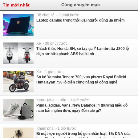
Cùng chuyên mục
Tin mới nhất
Đồ chơi số - 9 phút trước
Laptop gaming trong thời đại người dùng đa nhiệm
Xe - 39 phút trước
Thách thức Honda SH, xe tay ga Ý Lambretta J200 lộ
diện sở hữu phanh ABS hai kênh
Xe - 1 giờ trước
So kè Yamaha Tenere 700, vua phượt Royal Enfield
Himalayan 750 lộ diện cùng hàng tá công nghệ
Xem - Mua - Luôn - 1 giờ trước
Puma, adidas, Vans, New Balance: 4 thương hiệu đồ
nam bán nghìn đơn, ngày đôi sale gì?
Khám phá - 1 giờ trước
Bí mật rợn người trong bộ gen nhân loại: 1% DNA của