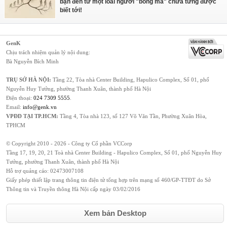
bạn đến từ một loài người "bóng ma" chưa từng được
biết tới!
GenK
Chịu trách nhiệm quản lý nội dung:
Bà Nguyễn Bích Minh
TRỤ SỞ HÀ NỘI:
Tầng 22, Tòa nhà Center Building, Hapulico Complex, Số 01, phố
Nguyễn Huy Tưởng, phường Thanh Xuân, thành phố Hà Nội
Điện thoại:
024 7309 5555
.
Email:
info@genk.vn
VPĐD TẠI TP.HCM:
Tầng 4, Tòa nhà 123, số 127 Võ Văn Tần, Phường Xuân Hòa,
TPHCM
© Copyright 2010 - 2026 - Công ty Cổ phần VCCorp
Tầng 17, 19, 20, 21 Toà nhà Center Building - Hapulico Complex, Số 01, phố Nguyễn Huy
Tưởng, phường Thanh Xuân, thành phố Hà Nội
Hỗ trợ quảng cáo:
02473007108
Giấy phép thiết lập trang thông tin điện tử tổng hợp trên mạng số 460/GP-TTĐT do Sở
Thông tin và Truyền thông Hà Nội cấp ngày 03/02/2016
Xem bản Desktop