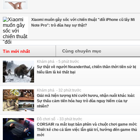
Xiaomi muốn gây sốc với chiến thuật "đổi iPhone cũ lấy Mi
Note Pro": trò đùa hay sự thật?
Cùng chuyên mục
Tin mới nhất
Khám phá - 5 phút trước
Sự thật về người Neanderthal, chiến thần thời tiền sử bị
hiểu lầm là kẻ thất bại
Khám phá - 32 phút trước
Giải mã hiện tượng khỉ cưỡi hươu, nhận nuôi khác loài:
Sự thấu cảm tiến hóa hay trò đùa nguy hiểm của tự
nhiên?
Đồ chơi số - 33 phút trước
CORSAIR ra mắt loạt bàn phím và chuột chơi game mới:
Thiết kế cho cả làm việc lẫn giải trí, hướng đến game thủ
mới