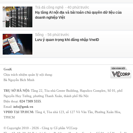
Trà đá công nghệ - 40 phút trước
Hạ tầng AI nội địa và bài toán chủ quyền dữ liệu của
doanh nghiệp Việt
Sống - 56 phút trước
Lưu ý quan trọng khi đăng nhập VneID
GenK
Chịu trách nhiệm quản lý nội dung:
Bà Nguyễn Bích Minh
TRỤ SỞ HÀ NỘI:
Tầng 22, Tòa nhà Center Building, Hapulico Complex, Số 01, phố
Nguyễn Huy Tưởng, phường Thanh Xuân, thành phố Hà Nội
Điện thoại:
024 7309 5555
.
Email:
info@genk.vn
VPĐD TẠI TP.HCM:
Tầng 4, Tòa nhà 123, số 127 Võ Văn Tần, Phường Xuân Hòa,
TPHCM
© Copyright 2010 - 2026 - Công ty Cổ phần VCCorp