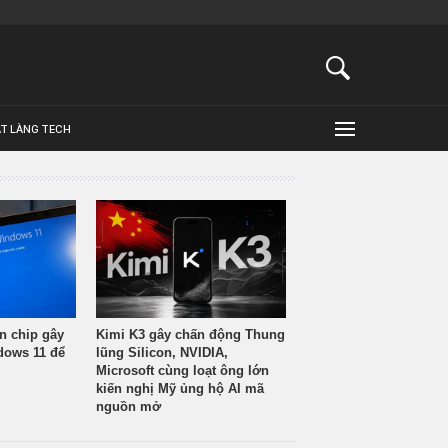
ẬT LÀNG TECH
n chip gây
Kimi K3 gây chấn động Thung
ndows 11 để
lũng Silicon, NVIDIA,
Microsoft cùng loạt ông lớn
kiến nghị Mỹ ủng hộ AI mã
nguồn mở