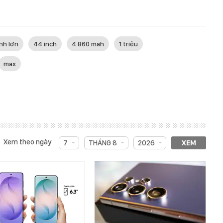
nh lớn
44 inch
4.860 mah
1 triệu
max
Xem theo ngày
7
THÁNG 8
2026
XEM