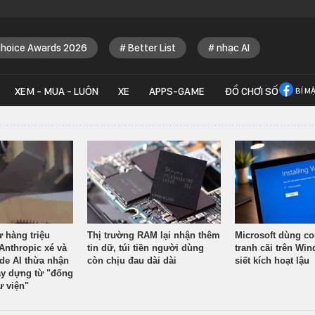
Choice Awards 2026
Better List
nhạc AI
XEM - MUA - LUÔN
XE
APPS-GAME
ĐỒ CHƠI SỐ
BÍ M
ừ hàng triệu
Thị trường RAM lại nhận thêm
Microsoft dùng co
Anthropic xé và
tin dữ, túi tiền người dùng
tranh cãi trên Wi
ude AI thừa nhận
còn chịu đau dài dài
siết kích hoạt lậu
y dựng từ "đống
ư viện"