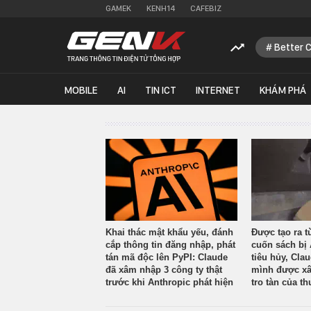
GAMEK
KENH14
CAFEBIZ
Better 
MOBILE
AI
TIN ICT
INTERNET
KHÁM PHÁ
Khai thác mật khẩu yếu, đánh
Được tạo ra t
cắp thông tin đăng nhập, phát
cuốn sách bị 
tán mã độc lên PyPI: Claude
tiêu hủy, Cla
đã xâm nhập 3 công ty thật
mình được xâ
trước khi Anthropic phát hiện
tro tàn của th