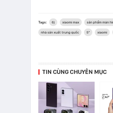
6)
xiaomi max
sản phẩm màn hì
Tags:
nhà sản xuất trung quốc
5"
xiaomi
TIN CÙNG CHUYÊN MỤC