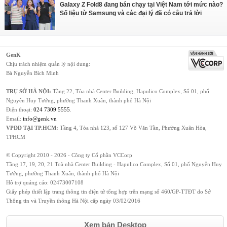
Galaxy Z Fold8 đang bán chạy tại Việt Nam tới mức nào?
Số liệu từ Samsung và các đại lý đã có câu trả lời
GenK
Chịu trách nhiệm quản lý nội dung:
Bà Nguyễn Bích Minh
TRỤ SỞ HÀ NỘI:
Tầng 22, Tòa nhà Center Building, Hapulico Complex, Số 01, phố
Nguyễn Huy Tưởng, phường Thanh Xuân, thành phố Hà Nội
Điện thoại:
024 7309 5555
.
Email:
info@genk.vn
VPĐD TẠI TP.HCM:
Tầng 4, Tòa nhà 123, số 127 Võ Văn Tần, Phường Xuân Hòa,
TPHCM
© Copyright 2010 - 2026 - Công ty Cổ phần VCCorp
Tầng 17, 19, 20, 21 Toà nhà Center Building - Hapulico Complex, Số 01, phố Nguyễn Huy
Tưởng, phường Thanh Xuân, thành phố Hà Nội
Hỗ trợ quảng cáo:
02473007108
Giấy phép thiết lập trang thông tin điện tử tổng hợp trên mạng số 460/GP-TTĐT do Sở
Thông tin và Truyền thông Hà Nội cấp ngày 03/02/2016
Xem bản Desktop