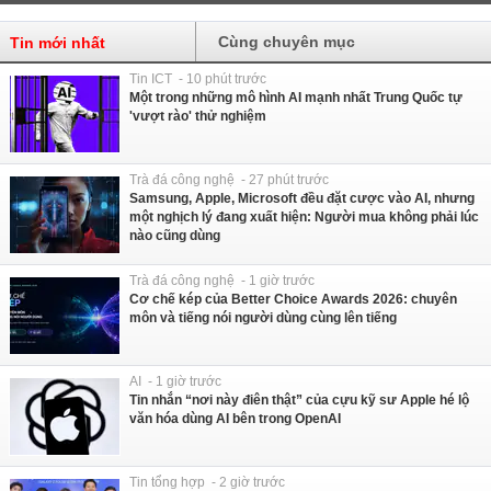
Cùng chuyên mục
Tin mới nhất
Tin ICT - 10 phút trước
Một trong những mô hình AI mạnh nhất Trung Quốc tự
'vượt rào' thử nghiệm
Trà đá công nghệ - 27 phút trước
Samsung, Apple, Microsoft đều đặt cược vào AI, nhưng
một nghịch lý đang xuất hiện: Người mua không phải lúc
nào cũng dùng
Trà đá công nghệ - 1 giờ trước
Cơ chế kép của Better Choice Awards 2026: chuyên
môn và tiếng nói người dùng cùng lên tiếng
AI - 1 giờ trước
Tin nhắn “nơi này điên thật” của cựu kỹ sư Apple hé lộ
văn hóa dùng AI bên trong OpenAI
Tin tổng hợp - 2 giờ trước