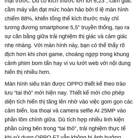
mặt trước. Dù có kích thước lớn tới 6,23”, cảm giác
cầm máy vẫn đạt mức hoàn hảo bởi tỉ lệ màn hình
chiếm 88%, khiến tổng thể kích thước máy chỉ
tương đương smartphone 5,5” truyền thống, tạo ra
sự cân bằng giữa trải nghiệm thị giác và cảm giác
nhẹ nhàng. Với màn hình này, bạn có thể thấy rõ
địch hơn khi chơi game, choáng ngợp trong khung
cảnh phim bom tấn hay vi vu lướt web với nội dung
hiển thị nhiều hơn.
Màn hình siêu tràn được OPPO thiết kế theo trào
lưu “tai thỏ” mới hiện nay. Thiết kế mới cho phép
diện tích hiển thị tăng lên nhờ vào việc gom gọn các
cảm biến, loa thoại và camera selfie AI 25MP vào
phần lõm chính giữa. Dù tích hợp nhiều linh kiện
phần cứng bên trong “tai thỏ”, trải nghiệm thực tế
khi sử dụng OPPO F7 vẫn không bị ảnh hưởng,