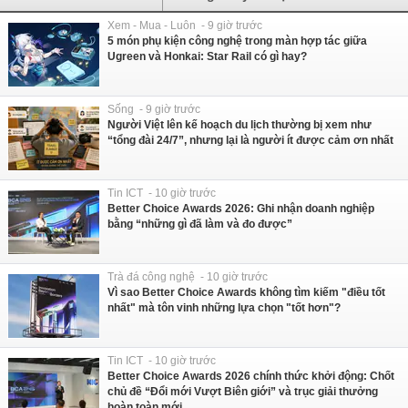
Xem - Mua - Luôn - 9 giờ trước
5 món phụ kiện công nghệ trong màn hợp tác giữa
Ugreen và Honkai: Star Rail có gì hay?
Sống - 9 giờ trước
Người Việt lên kế hoạch du lịch thường bị xem như
“tổng đài 24/7”, nhưng lại là người ít được cảm ơn nhất
Tin ICT - 10 giờ trước
Better Choice Awards 2026: Ghi nhận doanh nghiệp
bằng “những gì đã làm và đo được”
Trà đá công nghệ - 10 giờ trước
Vì sao Better Choice Awards không tìm kiếm "điều tốt
nhất" mà tôn vinh những lựa chọn "tốt hơn"?
Tin ICT - 10 giờ trước
Better Choice Awards 2026 chính thức khởi động: Chốt
chủ đề “Đổi mới Vượt Biên giới” và trục giải thưởng
hoàn toàn mới