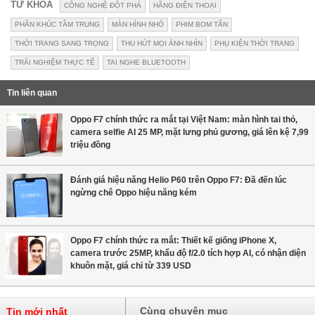
TỪ KHÓA
CÔNG NGHỆ ĐỘT PHÁ
HÃNG ĐIỆN THOẠI
PHÂN KHÚC TẦM TRUNG
MÀN HÌNH NHỎ
PHIM BOM TẤN
THỜI TRANG SANG TRỌNG
THU HÚT MỌI ÁNH NHÌN
PHỤ KIỆN THỜI TRANG
TRẢI NGHIỆM THỰC TẾ
TAI NGHE BLUETOOTH
Tin liên quan
Oppo F7 chính thức ra mắt tại Việt Nam: màn hình tai thỏ,
camera selfie AI 25 MP, mặt lưng phủ gương, giá lên kệ 7,99
triệu đồng
Đánh giá hiệu năng Helio P60 trên Oppo F7: Đã đến lúc
ngừng chê Oppo hiệu năng kém
Oppo F7 chính thức ra mắt: Thiết kế giống iPhone X,
camera trước 25MP, khẩu độ f/2.0 tích hợp AI, có nhận diện
khuôn mặt, giá chỉ từ 339 USD
Cùng chuyên mục
Tin mới nhất