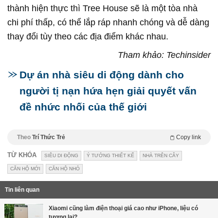
thành hiện thực thì Tree House sẽ là một tòa nhà
chi phí thấp, có thể lắp ráp nhanh chóng và dễ dàng
thay đổi tùy theo các địa điểm khác nhau.
Tham khảo: Techinsider
Dự án nhà siêu di động dành cho
người tị nạn hứa hẹn giải quyết vấn
đề nhức nhối của thế giới
Theo
Trí Thức Trẻ
Copy link
TỪ KHÓA
SIÊU DI ĐỘNG
Ý TƯỞNG THIẾT KẾ
NHÀ TRÊN CÂY
CĂN HỘ MỚI
CĂN HỘ NHỎ
Tin liên quan
Xiaomi cũng làm điện thoại giá cao như iPhone, liệu có
tương lai?