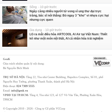
Sống - 10 giờ trước
Ngày càng nhiều người tử vong vì ung thư đại trực
tràng, bác sĩ nói thẳng: Bỏ ngay 3 "kho" vi nhựa cực hại
nhưng cực quen
Gia dụng - 10 giờ trước
LG ra mắt điều hòa ARTCOOL AI Air tại Việt Nam: Thiết
kế như một món nội thất, AI cá nhân hóa trải nghiệm
GenK
Chịu trách nhiệm quản lý nội dung:
Bà Nguyễn Bích Minh
TRỤ SỞ HÀ NỘI:
Tầng 22, Tòa nhà Center Building, Hapulico Complex, Số 01, phố
Nguyễn Huy Tưởng, phường Thanh Xuân, thành phố Hà Nội
Điện thoại:
024 7309 5555
.
Email:
info@genk.vn
VPĐD TẠI TP.HCM:
Tầng 4, Tòa nhà 123, số 127 Võ Văn Tần, Phường Xuân Hòa,
TPHCM
© Copyright 2010 - 2026 - Công ty Cổ phần VCCorp