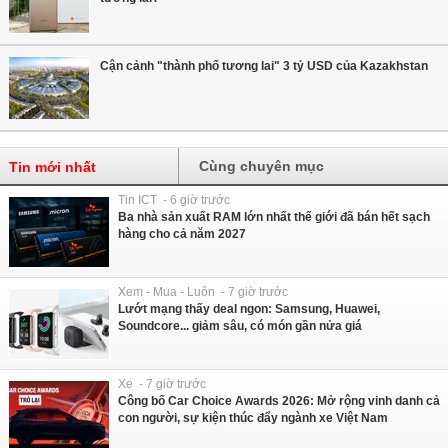
Cận cảnh "thành phố tương lai" 3 tỷ USD của Kazakhstan
Cùng chuyên mục
Tin mới nhất
Tin ICT - 6 giờ trước
Ba nhà sản xuất RAM lớn nhất thế giới đã bán hết sạch
hàng cho cả năm 2027
Xem - Mua - Luôn - 7 giờ trước
Lướt mạng thấy deal ngon: Samsung, Huawei,
Soundcore... giảm sâu, có món gần nửa giá
Xe - 7 giờ trước
Công bố Car Choice Awards 2026: Mở rộng vinh danh cả
con người, sự kiện thúc đẩy ngành xe Việt Nam