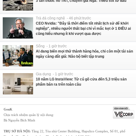
3 tấn thuốc nổ TNT, chuyên gia Nga: Thiếu sót từ đầu
Trà đá công nghệ - 46 phút trước
CEO Nvidia: "Đây là thời điểm tốt nhất lịch sử để khởi
nghiệp", nhiều người thất bại chỉ vì mắc kẹt ở 1 ĐIỀU ai
cũng hiểu nhưng ít khi vượt qua được
Sống - 1 giờ trước
AI đang biến mọi thứ thành hàng hóa, chỉ còn một tài sản
ngày càng đắt giá: Não bộ biết tập trung
Gia dụng - 1 giờ trước
10 năm LG InstaView: Từ cú gõ cửa đến 5,3 triệu sản
phẩm bán ra trên toàn cầu
GenK
Chịu trách nhiệm quản lý nội dung:
Bà Nguyễn Bích Minh
TRỤ SỞ HÀ NỘI:
Tầng 22, Tòa nhà Center Building, Hapulico Complex, Số 01, phố