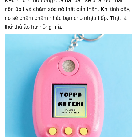
Nếu lỡ cho nó uống quá đà, bạn sẽ phải dọn bãi
nôn 8bit và chăm sóc nó thật cẩn thận. Khi tỉnh dậy,
nó sẽ chăm chăm nhắc bạn cho nhậu tiếp. Thật là
thứ thú ảo hư hỏng mà.