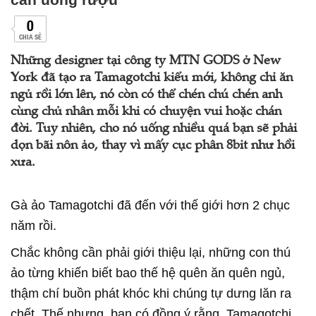
0
CHIA SẺ
Những designer tại công ty MTN GODS ở New
York đã tạo ra Tamagotchi kiểu mới, không chỉ ăn
ngủ rồi lớn lên, nó còn có thể chén chú chén anh
cùng chủ nhân mỗi khi có chuyện vui hoặc chán
đời. Tuy nhiên, cho nó uống nhiều quá bạn sẽ phải
dọn bãi nôn ảo, thay vì mấy cục phân 8bit như hồi
xưa.
Gà ảo Tamagotchi đã đến với thế giới hơn 2 chục
năm rồi.
Chắc không cần phải giới thiệu lại, những con thú
ảo từng khiến biết bao thế hệ quên ăn quên ngủ,
thậm chí buồn phát khóc khi chúng tự dưng lăn ra
chết. Thế nhưng, bạn có đồng ý rằng, Tamagotchi