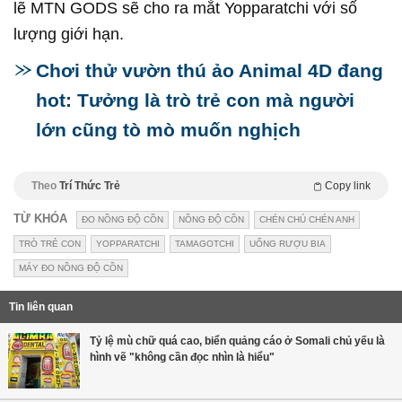
lẽ MTN GODS sẽ cho ra mắt Yopparatchi với số
lượng giới hạn.
Chơi thử vườn thú ảo Animal 4D đang
hot: Tưởng là trò trẻ con mà người
lớn cũng tò mò muốn nghịch
Theo
Trí Thức Trẻ
Copy link
TỪ KHÓA
ĐO NỒNG ĐỘ CỒN
NỒNG ĐỘ CỒN
CHÉN CHÚ CHÉN ANH
TRÒ TRẺ CON
YOPPARATCHI
TAMAGOTCHI
UỐNG RƯỢU BIA
MÁY ĐO NỒNG ĐỘ CỒN
Tin liên quan
Tỷ lệ mù chữ quá cao, biển quảng cáo ở Somali chủ yếu là
hình vẽ "không cần đọc nhìn là hiểu"