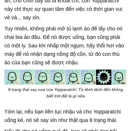
ăn, cho chơi đầy đủ là khoái chí, con Yopparatchi
này chỉ thực sự quan tâm đến việc có thời gian vui
vè và... say xỉn.
Tuy nhiên, không phải mở tủ lạnh ảo để lấy cho nó
chai bia ảo đâu. Để nó được uống, bạn cũng phải
có một ly. Sau khi nhấp một ngụm, hãy thổi hơi vào
máy để nó nhận dạng nồng độ cồn, từ đó con thú
ảo của bạn cũng sẽ được nhậu.
8 trạng thái say xưa của Yopparatchi: Từ tênh tênh đến không
biết trời đất là gì nữa
Tóm lại, nếu bạn liên tục nhậu và cho Yopparatchi
uống ké, nó sẽ say xỉn như thật qua 8 trạng thái.