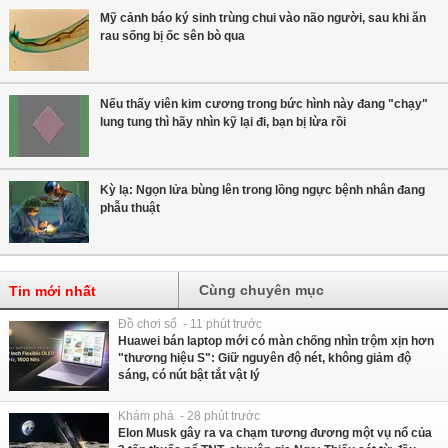
Mỹ cảnh báo ký sinh trùng chui vào não người, sau khi ăn
rau sống bị ốc sên bò qua
Nếu thấy viên kim cương trong bức hình này đang "chạy"
lung tung thì hãy nhìn kỹ lại đi, bạn bị lừa rồi
Kỳ lạ: Ngọn lửa bùng lên trong lồng ngực bệnh nhân đang
phẫu thuật
Cùng chuyên mục
Tin mới nhất
Đồ chơi số - 11 phút trước
Huawei bán laptop mới có màn chống nhìn trộm xịn hơn
"thương hiệu S": Giữ nguyên độ nét, không giảm độ
sáng, có nút bật tắt vật lý
Khám phá - 28 phút trước
Elon Musk gây ra va chạm tương đương một vụ nổ của