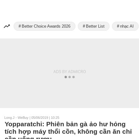
Better Choice Awards 2026
Better List
nhạc AI
Long.J - WeBuy
|
05/06/2019 | 10:25
Yopparatchi: Phiên bản gà ảo hư hỏng
tích hợp máy thổi cồn, không cần ăn chỉ
cần uống rượu