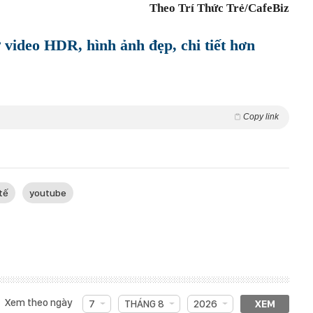
Theo Trí Thức Trẻ/CafeBiz
 video HDR, hình ảnh đẹp, chi tiết hơn
Copy link
tế
youtube
Xem theo ngày
7
THÁNG 8
2026
XEM