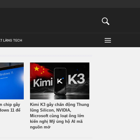
ẬT LÀNG TECH
n chip gây
Kimi K3 gây chấn động Thung
ndows 11 để
lũng Silicon, NVIDIA,
Microsoft cùng loạt ông lớn
kiến nghị Mỹ ủng hộ AI mã
nguồn mở