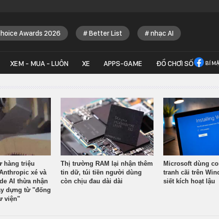
Choice Awards 2026
Better List
nhạc AI
XEM - MUA - LUÔN
XE
APPS-GAME
ĐỒ CHƠI SỐ
BÍ M
ừ hàng triệu
Thị trường RAM lại nhận thêm
Microsoft dùng co
Anthropic xé và
tin dữ, túi tiền người dùng
tranh cãi trên Wi
ude AI thừa nhận
còn chịu đau dài dài
siết kích hoạt lậu
y dựng từ "đống
ư viện"