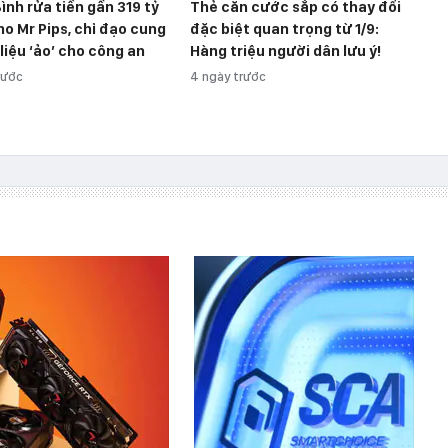
ình rửa tiền gần 319 tỷ
Thẻ căn cước sắp có thay đổi
o Mr Pips, chỉ đạo cung
đặc biệt quan trọng từ 1/9:
 liệu ‘ảo’ cho công an
Hàng triệu người dân lưu ý!
rước
4 ngày trước