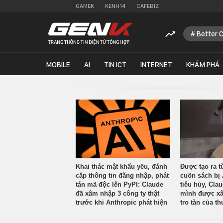
GAMEK
KENH14
CAFEBIZ
Better 
MOBILE
AI
TIN ICT
INTERNET
KHÁM PHÁ
Khai thác mật khẩu yếu, đánh
Được tạo ra t
cắp thông tin đăng nhập, phát
cuốn sách bị 
tán mã độc lên PyPI: Claude
tiêu hủy, Cla
đã xâm nhập 3 công ty thật
mình được xâ
trước khi Anthropic phát hiện
tro tàn của th