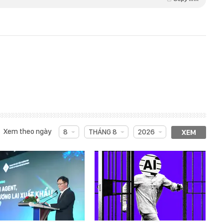
Xem theo ngày
8
THÁNG 8
2026
XEM