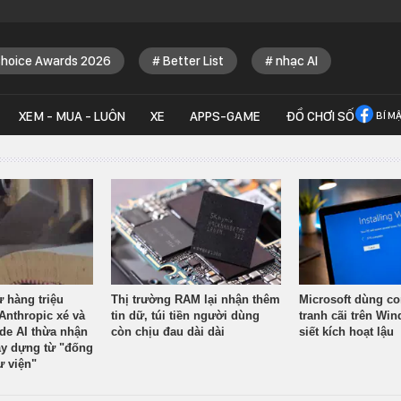
Choice Awards 2026
Better List
nhạc AI
XEM - MUA - LUÔN
XE
APPS-GAME
ĐỒ CHƠI SỐ
BÍ M
ừ hàng triệu
Thị trường RAM lại nhận thêm
Microsoft dùng co
Anthropic xé và
tin dữ, túi tiền người dùng
tranh cãi trên Wi
ude AI thừa nhận
còn chịu đau dài dài
siết kích hoạt lậu
y dựng từ "đống
ư viện"