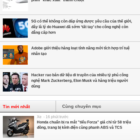
phím "khắc xuất" thành chuột
5G có thể không còn đáp ứng được yêu cầu của thế giới,
đây là lý do Huawei đã sớm ‘tất tay’ cho công nghệ còn
đẳng cấp hơn
Adobe giới thiệu hàng loạt tính năng mới tích hợp trí tuệ
nhân tạo
Hacker rao bán dữ liệu di truyền của nhiều tỷ phú công
nghệ Mark Zuckerberg, Elon Musk và hàng triệu người
dùng
Cùng chuyên mục
Tin mới nhất
Xe - 16 phút trước
Honda chuẩn bị ra mắt "tiểu Forza" giá chỉ từ 58 triệu
đồng, trang bị kính điện cùng phanh ABS và TCS