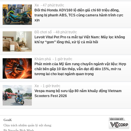
Xe - 47 phút trước
Đối thủ Honda ADV160 lộ diện giá chỉ 60 triệu đồng,
trang bị phanh ABS, TCS cùng camera hành trình cực
xịn
Đồ chơi số - 48 phút trước
Levoit Vital Pet Pro ra mắt tại Việt Nam: Máy lọc không
khí tự “gom” lông thú, xử lý cả mùi hôi
Khám phá - 1 giờ trước
Phát minh của Mỹ làm rung chuyển ngành vật liệu: Hợp
chất bền gấp 10 lần thép, vẫn đạt độ dẻo 15%, mở ra
tương lai cho loạt ngành quan trọng
Xe - 1 giờ trước
Vespa mang bộ sưu tập 80 năm khuấy động Vietnam
Scooters Fest 2026
GenK
Chịu trách nhiệm quản lý nội dung:
Bà Nguyễn Bích Minh