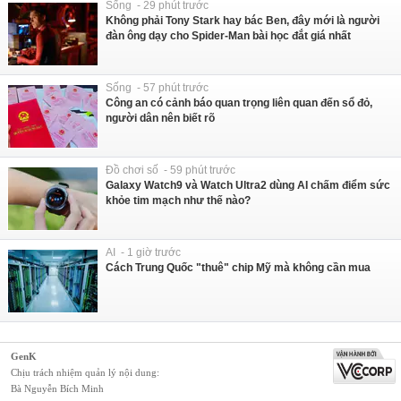
Sống - 29 phút trước
Không phải Tony Stark hay bác Ben, đây mới là người
đàn ông dạy cho Spider-Man bài học đắt giá nhất
Sống - 57 phút trước
Công an có cảnh báo quan trọng liên quan đến sổ đỏ,
người dân nên biết rõ
Đồ chơi số - 59 phút trước
Galaxy Watch9 và Watch Ultra2 dùng AI chấm điểm sức
khỏe tim mạch như thế nào?
AI - 1 giờ trước
Cách Trung Quốc "thuê" chip Mỹ mà không cần mua
GenK
Chịu trách nhiệm quản lý nội dung:
Bà Nguyễn Bích Minh