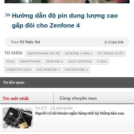
Hướng dẫn độ pin dung lượng cao
gấp đôi cho Zenfone 4
Theo
Trí Thức Trẻ
Copy link
TỪ KHÓA
SMARTPHONE GIÁ RẺ
ZENFONE 4 MÀN 4
TIN TRONG NƯỚC
ASUS
SMARTPHONE
ZENFONE 4
ASUS ZENFONE
5 INCH
COMPUTEX 2014
GIÁ ZENFONE 4
PIN ZENFONE 4
Tin liên quan
Cùng chuyên mục
Tin mới nhất
Tin ICT - 10 phút trước
Người có tài khoản ngân hàng nhớ kỹ thông báo sau