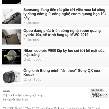
Samsung đang tiến rất gần tới việc mua lại công
ty đang nắm giữ công nghệ zoom quang học 10x
này
7 năm trước
Oppo đang phát triển công nghệ zoom quang
hybrid 10x, sẽ trình làng tại MWC 2019
7 năm trước
Nikon coolpix P900 lập kỷ lục soi tới bề mặt của
mặt trăng
11 năm trước
Ống kính thông minh “ăn theo” Sony QX của
Kodak
12 năm trước
GenK
Chịu trách nhiệm quản lý nội dung:
Bà Nguyễn Bích Minh
TRỤ SỞ HÀ NỘI:
Tầng 22, Tòa nhà Center Building, Hapulico Complex, Số 01, phố