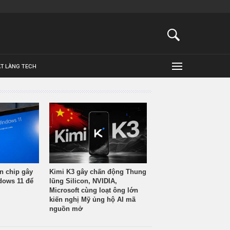
ẬT LÀNG TECH
n chip gây
Kimi K3 gây chấn động Thung
ndows 11 để
lũng Silicon, NVIDIA,
Microsoft cùng loạt ông lớn
kiến nghị Mỹ ủng hộ AI mã
nguồn mở