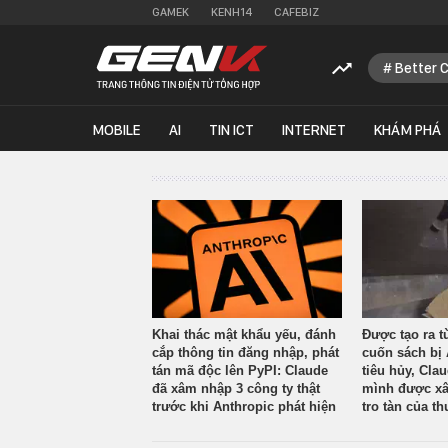
GAMEK
KENH14
CAFEBIZ
Better 
MOBILE
AI
TIN ICT
INTERNET
KHÁM PHÁ
Khai thác mật khẩu yếu, đánh
Được tạo ra t
cắp thông tin đăng nhập, phát
cuốn sách bị 
tán mã độc lên PyPI: Claude
tiêu hủy, Cla
đã xâm nhập 3 công ty thật
mình được xâ
trước khi Anthropic phát hiện
tro tàn của th