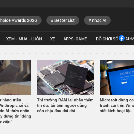
Choice Awards 2026
Better List
nhạc AI
XEM - MUA - LUÔN
XE
APPS-GAME
ĐỒ CHƠI SỐ
BÍ M
ừ hàng triệu
Thị trường RAM lại nhận thêm
Microsoft dùng co
Anthropic xé và
tin dữ, túi tiền người dùng
tranh cãi trên Wi
ude AI thừa nhận
còn chịu đau dài dài
siết kích hoạt lậu
y dựng từ "đống
ư viện"