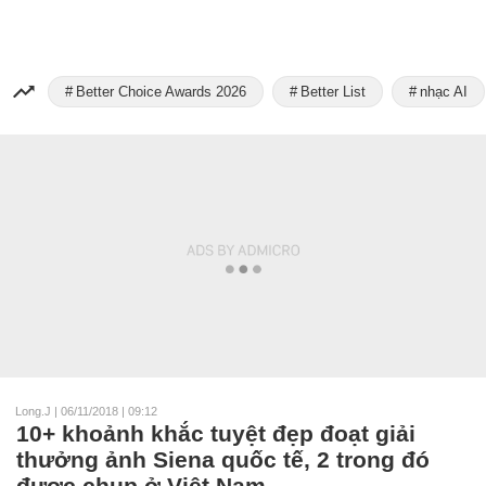
Better Choice Awards 2026
Better List
nhạc AI
Long.J
|
06/11/2018 | 09:12
10+ khoảnh khắc tuyệt đẹp đoạt giải
thưởng ảnh Siena quốc tế, 2 trong đó
được chụp ở Việt Nam