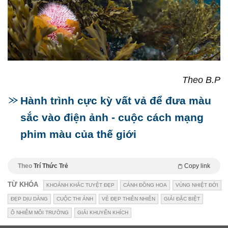
Theo B.P
Hành trình cực kỳ vất vả để đưa màu
sắc vào điện ảnh - cuộc cách mạng
phim màu của thế giới
Theo
Trí Thức Trẻ
Copy link
TỪ KHÓA
KHOẢNH KHẮC TUYỆT ĐẸP
CÁNH ĐỒNG HOA
VÙNG NHIỆT ĐỚI
ĐẸP DỊU DÀNG
CUỘC THI ẢNH
VẺ ĐẸP THIÊN NHIÊN
GIẢI ĐẶC BIỆT
Ô NHIỄM MÔI TRƯỜNG
GIẢI KHUYẾN KHÍCH