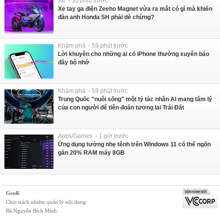
Xe - 30 phút trước
Xe tay ga điện Zeeho Magnet vừa ra mắt có gì mà khiến
đàn anh Honda SH phải dè chừng?
Khám phá - 59 phút trước
Lời khuyên cho những ai có iPhone thường xuyên báo
đầy bộ nhớ
Khám phá - 59 phút trước
Trung Quốc "nuôi sống" một tỷ tác nhân AI mang tâm lý
của con người để tiên đoán tương lai Trái Đất
Apps/Games - 1 giờ trước
Ứng dụng tưởng nhẹ tênh trên Windows 11 có thể ngốn
gần 20% RAM máy 8GB
GenK
Chịu trách nhiệm quản lý nội dung:
Bà Nguyễn Bích Minh