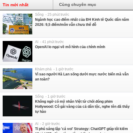
Cùng chuyên mục
Tin mới nhất
Sống - 25 phút trước
Ngành học cao điểm nhất của ĐH Kinh tế Quốc dân năm
2026: 9,5 điểm/môn vẫn chưa thể đỗ
AI - 41 phút trước
OpenAI lo ngại về mô hình của chính mình
Khám phá - 1 giờ trước
Vì sao người Hà Lan sống dưới mực nước biển mà vẫn
an toàn?
Sống - 1 giờ trước
Không ngờ có mỹ nhân Việt từ chối đóng phim
Hollywood: Cô gái vàng của cả dân tộc, nghe tên đã thấy
tự hào
AI - 2 giờ trước
Tỉ phú sáng lập 'cá voi' Strategy: ChatGPT giúp tôi kiếm