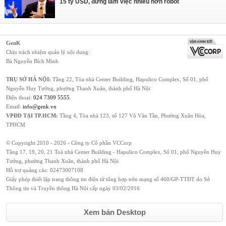
15 tỷ USD, đừng làm việc nhiều hơn robot
GenK
Chịu trách nhiệm quản lý nội dung:
Bà Nguyễn Bích Minh
TRỤ SỞ HÀ NỘI:
Tầng 22, Tòa nhà Center Building, Hapulico Complex, Số 01, phố
Nguyễn Huy Tưởng, phường Thanh Xuân, thành phố Hà Nội
Điện thoại:
024 7309 5555
.
Email:
info@genk.vn
VPĐD TẠI TP.HCM:
Tầng 4, Tòa nhà 123, số 127 Võ Văn Tần, Phường Xuân Hòa,
TPHCM
© Copyright 2010 - 2026 - Công ty Cổ phần VCCorp
Tầng 17, 19, 20, 21 Toà nhà Center Building - Hapulico Complex, Số 01, phố Nguyễn Huy
Tưởng, phường Thanh Xuân, thành phố Hà Nội
Hỗ trợ quảng cáo:
02473007108
Giấy phép thiết lập trang thông tin điện tử tổng hợp trên mạng số 460/GP-TTĐT do Sở
Thông tin và Truyền thông Hà Nội cấp ngày 03/02/2016
Xem bản Desktop