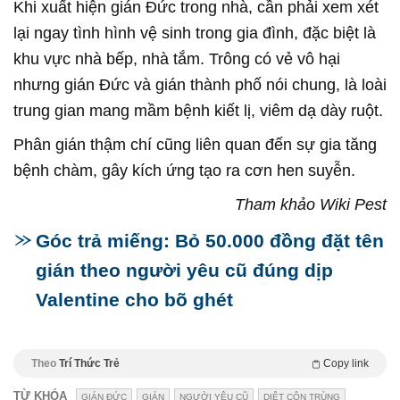
Khi xuất hiện gián Đức trong nhà, cần phải xem xét
lại ngay tình hình vệ sinh trong gia đình, đặc biệt là
khu vực nhà bếp, nhà tắm. Trông có vẻ vô hại
nhưng gián Đức và gián thành phố nói chung, là loài
trung gian mang mầm bệnh kiết lị, viêm dạ dày ruột.
Phân gián thậm chí cũng liên quan đến sự gia tăng
bệnh chàm, gây kích ứng tạo ra cơn hen suyễn.
Tham khảo Wiki Pest
Góc trả miếng: Bỏ 50.000 đồng đặt tên
gián theo người yêu cũ đúng dịp
Valentine cho bõ ghét
Theo
Trí Thức Trẻ
Copy link
TỪ KHÓA
GIÁN ĐỨC
GIÁN
NGƯỜI YÊU CŨ
DIỆT CÔN TRÙNG