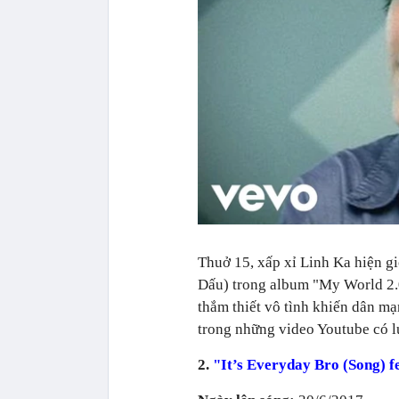
Thuở 15, xấp xỉ Linh Ka hiện g
Dấu) trong album "My World 2.0
thắm thiết vô tình khiến dân m
trong những video Youtube có lư
2.
"It’s Everyday Bro (Song) f