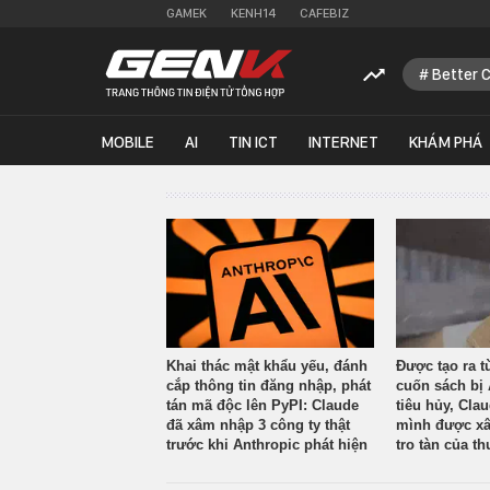
GAMEK
KENH14
CAFEBIZ
Better 
MOBILE
AI
TIN ICT
INTERNET
KHÁM PHÁ
Khai thác mật khẩu yếu, đánh
Được tạo ra t
cắp thông tin đăng nhập, phát
cuốn sách bị 
tán mã độc lên PyPI: Claude
tiêu hủy, Cla
đã xâm nhập 3 công ty thật
mình được xâ
trước khi Anthropic phát hiện
tro tàn của th