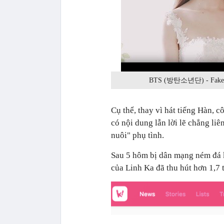
BTS (방탄소년단) - Fake Lov
Cụ thể, thay vì hát tiếng Hàn, c
có nội dung lẫn lời lẽ chẳng liê
nuôi" phụ tình.
Sau 5 hôm bị dân mạng ném đá k
của Linh Ka đã thu hút hơn 1,7 t