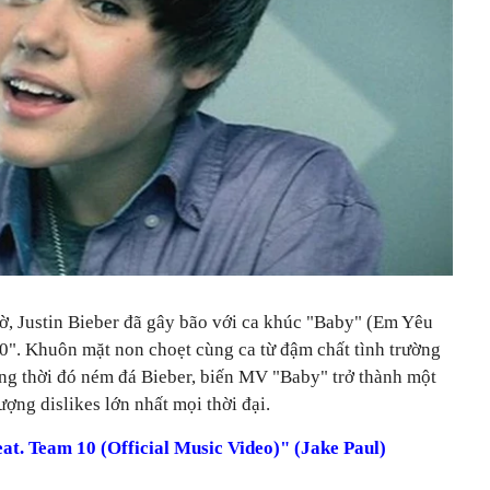
iờ, Justin Bieber đã gây bão với ca khúc "Baby" (Em Yêu
". Khuôn mặt non choẹt cùng ca từ đậm chất tình trường
ạng thời đó ném đá Bieber, biến MV "Baby" trở thành một
ợng dislikes lớn nhất mọi thời đại.
eat. Team 10 (Official Music Video)" (Jake Paul)