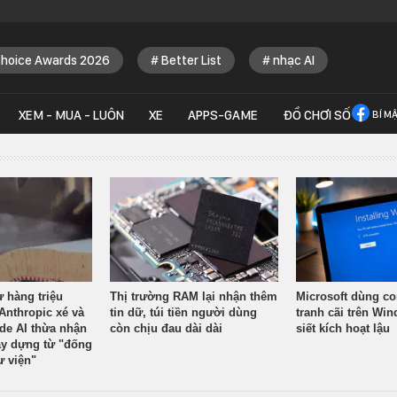
Choice Awards 2026
Better List
nhạc AI
XEM - MUA - LUÔN
XE
APPS-GAME
ĐỒ CHƠI SỐ
BÍ M
ừ hàng triệu
Thị trường RAM lại nhận thêm
Microsoft dùng co
Anthropic xé và
tin dữ, túi tiền người dùng
tranh cãi trên Wi
ude AI thừa nhận
còn chịu đau dài dài
siết kích hoạt lậu
y dựng từ "đống
ư viện"