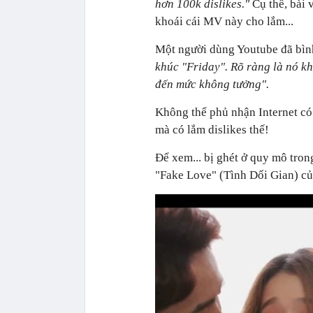
hơn 100k dislikes."
Cụ thể, bài
khoái cái MV này cho lắm...
Một người dùng Youtube đã bìn
khúc "Friday". Rõ ràng là nó k
đến mức không tưởng".
Không thể phủ nhận Internet có 
mà có lắm dislikes thế!
Để xem... bị ghét ở quy mô tro
"Fake Love" (Tình Dối Gian) củ