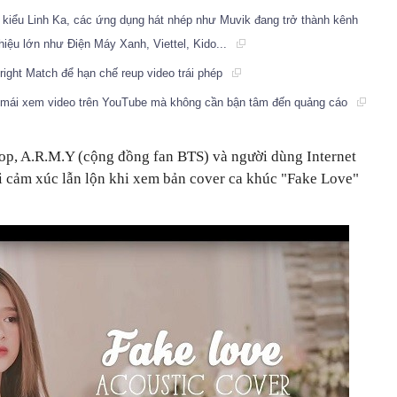
0X kiểu Linh Ka, các ứng dụng hát nhép như Muvik đang trở thành kênh
ệu lớn như Điện Máy Xanh, Viettel, Kido...
ight Match để hạn chế reup video trái phép
ải mái xem video trên YouTube mà không cần bận tâm đến quảng cáo
op, A.R.M.Y (cộng đồng fan BTS) và người dùng Internet
ái cảm xúc lẫn lộn khi xem bản cover ca khúc "Fake Love"