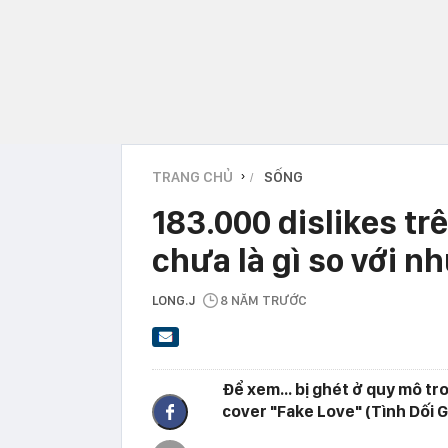
TRANG CHỦ
SỐNG
›
183.000 dislikes tr
chưa là gì so với 
LONG.J
8 NĂM TRƯỚC
Để xem... bị ghét ở quy mô tr
cover "Fake Love" (Tình Dối G