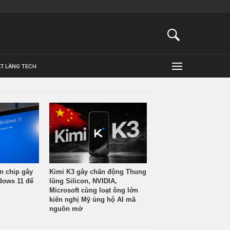
ẬT LÀNG TECH
n chip gây
Kimi K3 gây chấn động Thung
ndows 11 để
lũng Silicon, NVIDIA,
Microsoft cùng loạt ông lớn
kiến nghị Mỹ ủng hộ AI mã
nguồn mở