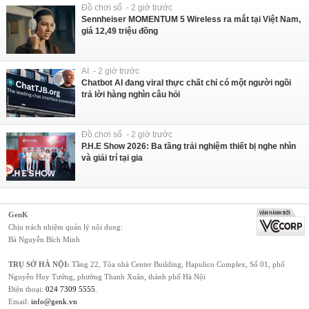
Đồ chơi số - 2 giờ trước
Sennheiser MOMENTUM 5 Wireless ra mắt tại Việt Nam,
giá 12,49 triệu đồng
AI - 2 giờ trước
Chatbot AI đang viral thực chất chỉ có một người ngồi
trả lời hàng nghìn câu hỏi
Đồ chơi số - 2 giờ trước
P.H.E Show 2026: Ba tầng trải nghiệm thiết bị nghe nhìn
và giải trí tại gia
GenK
Chịu trách nhiệm quản lý nội dung:
Bà Nguyễn Bích Minh
TRỤ SỞ HÀ NỘI:
Tầng 22, Tòa nhà Center Building, Hapulico Complex, Số 01, phố
Nguyễn Huy Tưởng, phường Thanh Xuân, thành phố Hà Nội
Điện thoại:
024 7309 5555
.
Email:
info@genk.vn