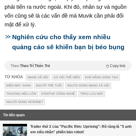
phải tiến ra nước ngoài. Khi đó, nhân sự và nguồn
vốn cũng sẽ là các vấn đề mà Muvik cần phải đối
mặt để xử lý.
Nghiên cứu cho thấy xem nhiều
quảng cáo sẽ khiến bạn bị béo bụng
Theo
Theo Trí Thức Trẻ
Copy link
TỪ KHÓA
MẠNG XÃ HỘI
CƠ HỘI THỂ HIỆN
KHẢ NĂNG SÁNG TẠO
ĐIỆN MÁY XANH
NGƯỜI TRẺ TUỔI
NGƯỜI DÙNG MẠNG XÃ HỘI
THƯƠNG HIỆU LỚN
STARTUP CÔNG NGHỆ
TRÀO LƯU MỚI
NGƯỜI DÙNG INTERNET
Tin liên quan
Trailer thứ 2 của "Pacific Rim: Uprising": Rõ ràng là "5 anh
em siêu nhân" phiên bản robot!