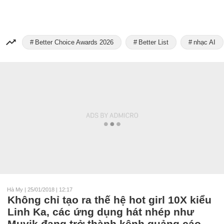
Better Choice Awards 2026
Better List
nhạc AI
Hà My
|
25/01/2018 | 12:17
Không chỉ tạo ra thế hệ hot girl 10X kiểu
Linh Ka, các ứng dụng hát nhép như
Muvik đang trở thành kênh quảng cáo