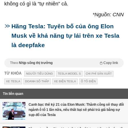
không có gì là “tự nhiên” cả.
*Nguồn: CNN
Hãng Tesla: Tuyên bố của ông Elon
Musk về khả năng tự lái trên xe Tesla
là deepfake
Theo
Nhịp sống thị trường
Copy link
TỪ KHÓA
NGƯỜI TIÊU DÙNG
TESLA MODEL S
CHI PHÍ SẢN XUẤT
XE TESLA
DOANH SỐ THẤP
XE ĐIỆN TESLA
Ô TÔ ĐIỆN
Tin liên quan
Canh bạc thế kỷ 21 của Elon Musk: Thành công sẽ thay đổi
ngành ô tô 1 lần nữa, nếu thất bại sẽ phải trả giá bằng sự
sụp đổ của Tesla