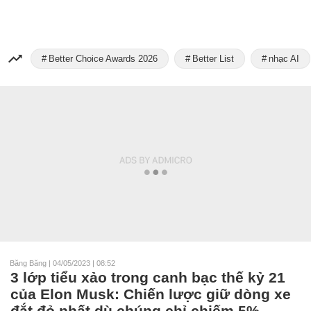
Better Choice Awards 2026
Better List
nhạc AI
Băng Băng
|
04/05/2023 | 08:52
3 lớp tiểu xảo trong canh bạc thế kỷ 21
của Elon Musk: Chiến lược giữ dòng xe
đắt đỏ nhất dù chúng chỉ chiếm 5%