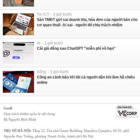
Tin ICT - 2 giờ trước
Sàn TMĐT gửi sai doanh thu, hóa đơn của người bán cho
cơ quan thuế: Ai sai - người đó chịu trách nhiệm
AI - 2 giờ trước
Cái giá đằng sau ChatGPT "miễn phí vô hạn"
Sống - 3 giờ trước
Công an cảnh báo tới tất cả người dân khi làm hộ chiếu
online
GenK
Chịu trách nhiệm quản lý nội dung:
Bà Nguyễn Bích Minh
TRỤ SỞ HÀ NỘI:
Tầng 22, Tòa nhà Center Building, Hapulico Complex, Số 01, phố
Nguyễn Huy Tưởng, phường Thanh Xuân, thành phố Hà Nội