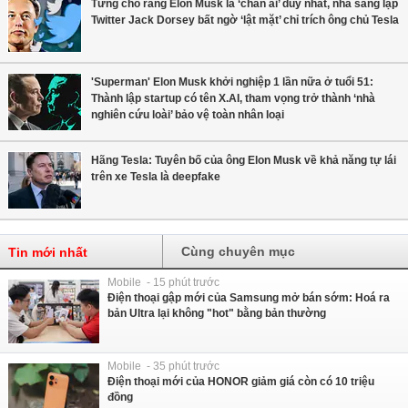
Từng cho rằng Elon Musk là ‘chân ái’ duy nhất, nhà sáng lập
Twitter Jack Dorsey bất ngờ ‘lật mặt’ chỉ trích ông chủ Tesla
'Superman' Elon Musk khởi nghiệp 1 lần nữa ở tuổi 51:
Thành lập startup có tên X.AI, tham vọng trở thành ‘nhà
nghiên cứu loài’ bảo vệ toàn nhân loại
Hãng Tesla: Tuyên bố của ông Elon Musk về khả năng tự lái
trên xe Tesla là deepfake
Cùng chuyên mục
Tin mới nhất
Mobile - 15 phút trước
Điện thoại gập mới của Samsung mở bán sớm: Hoá ra
bản Ultra lại không "hot" bằng bản thường
Mobile - 35 phút trước
Điện thoại mới của HONOR giảm giá còn có 10 triệu
đồng