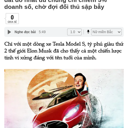
doanh số, chờ đợi đối thủ sập bẫy
0
CHIA SẺ
Nghe đọc bài
5:49
Chỉ với một dòng xe Tesla Model S, tỷ phú giàu thứ
2 thế giới Elon Musk đã cho thấy cả một chiến lược
tinh vi xứng đáng với tên tuổi của mình.