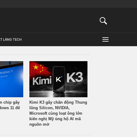
ẬT LÀNG TECH
n chip gây
Kimi K3 gây chấn động Thung
ndows 11 để
lũng Silicon, NVIDIA,
Microsoft cùng loạt ông lớn
kiến nghị Mỹ ủng hộ AI mã
nguồn mở