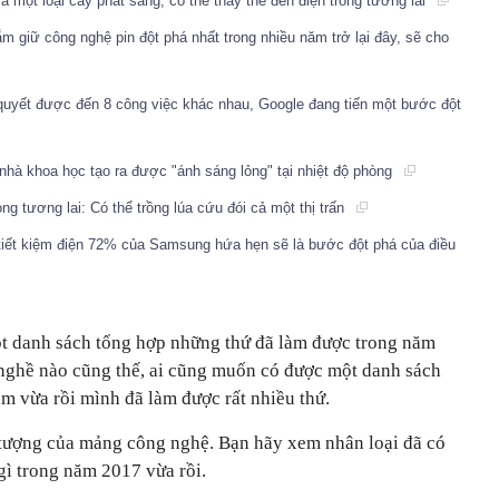
a một loại cây phát sáng, có thể thay thế đèn điện trong tương lai
m giữ công nghệ pin đột phá nhất trong nhiều năm trở lại đây, sẽ cho
 quyết được đến 8 công việc khác nhau, Google đang tiến một bước đột
nhà khoa học tạo ra được "ánh sáng lỏng" tại nhiệt độ phòng
ng tương lai: Có thể trồng lúa cứu đói cả một thị trấn
tiết kiệm điện 72% của Samsung hứa hẹn sẽ là bước đột phá của điều
một danh sách tổng hợp những thứ đã làm được trong năm
nghề nào cũng thế, ai cũng muốn có được một danh sách
m vừa rồi mình đã làm được rất nhiều thứ.
 tượng của mảng công nghệ. Bạn hãy xem nhân loại đã có
ì trong năm 2017 vừa rồi.