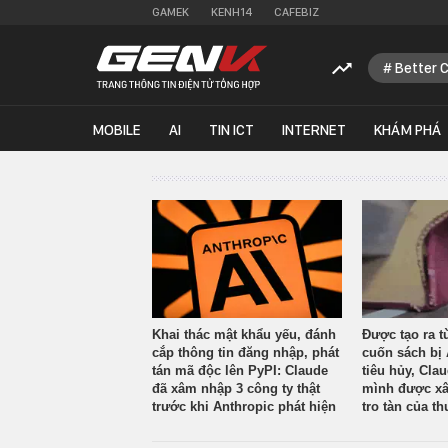
GAMEK
KENH14
CAFEBIZ
Better 
MOBILE
AI
TIN ICT
INTERNET
KHÁM PHÁ
Khai thác mật khẩu yếu, đánh
Được tạo ra t
cắp thông tin đăng nhập, phát
cuốn sách bị 
tán mã độc lên PyPI: Claude
tiêu hủy, Cla
đã xâm nhập 3 công ty thật
mình được xâ
trước khi Anthropic phát hiện
tro tàn của th