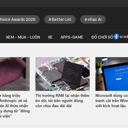
Choice Awards 2026
Better List
nhạc AI
XEM - MUA - LUÔN
XE
APPS-GAME
ĐỒ CHƠI SỐ
BÍ M
ừ hàng triệu
Thị trường RAM lại nhận thêm
Microsoft dùng co
Anthropic xé và
tin dữ, túi tiền người dùng
tranh cãi trên Wi
ude AI thừa nhận
còn chịu đau dài dài
siết kích hoạt lậu
y dựng từ "đống
ư viện"