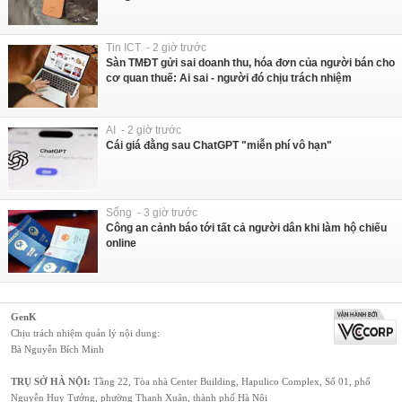
Tin ICT - 2 giờ trước
Sàn TMĐT gửi sai doanh thu, hóa đơn của người bán cho
cơ quan thuế: Ai sai - người đó chịu trách nhiệm
AI - 2 giờ trước
Cái giá đằng sau ChatGPT "miễn phí vô hạn"
Sống - 3 giờ trước
Công an cảnh báo tới tất cả người dân khi làm hộ chiếu
online
GenK
Chịu trách nhiệm quản lý nội dung:
Bà Nguyễn Bích Minh
TRỤ SỞ HÀ NỘI:
Tầng 22, Tòa nhà Center Building, Hapulico Complex, Số 01, phố
Nguyễn Huy Tưởng, phường Thanh Xuân, thành phố Hà Nội