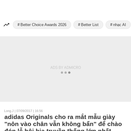
Better Choice Awards 2026
Better List
nhạc AI
Long.J
|
07/09/2017 | 16:56
adidas Originals cho ra mắt mẫu giày
"nôn vào chân vẫn không bẩn" để chào
đón lễ hội bia truyền thống lớn nhất