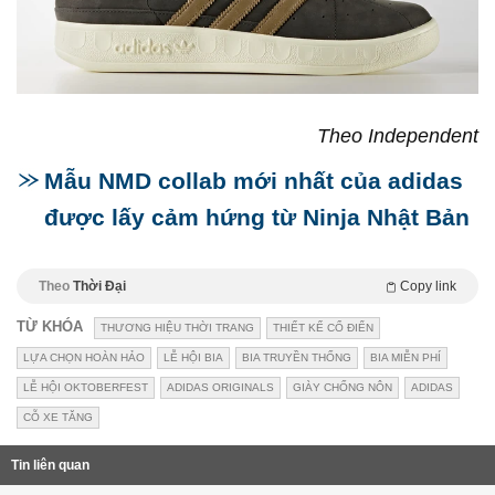
Theo Independent
Mẫu NMD collab mới nhất của adidas
được lấy cảm hứng từ Ninja Nhật Bản
Theo
Thời Đại
Copy link
TỪ KHÓA
THƯƠNG HIỆU THỜI TRANG
THIẾT KẾ CỔ ĐIỂN
LỰA CHỌN HOÀN HẢO
LỄ HỘI BIA
BIA TRUYỀN THỐNG
BIA MIỄN PHÍ
LỄ HỘI OKTOBERFEST
ADIDAS ORIGINALS
GIÀY CHỐNG NÔN
ADIDAS
CỖ XE TĂNG
Tin liên quan