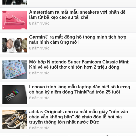
Amsterdam ra mắt mẫu sneakers với phần đế
làm từ bã kẹo cao su tái chế
8 năm trước
Garmin® ra mắt đồng hồ thông minh tích hợp
màn hình cảm ứng mới
8 năm trước
Mở hộp Nintendo Super Famicom Classic Mini:
Khi vé về tuổi thơ chỉ tốn hơn 2 triệu đồng
8 năm trước
Lenovo trình làng mẫu laptop đặc biệt số lượng
có hạn kỷ niệm dòng ThinkPad tròn 25 tuổi
8 năm trước
adidas Originals cho ra mắt mẫu giày "nôn vào
chân vẫn không bẩn" để chào đón lễ hội bia
truyền thống lớn nhất nước Đức
8 năm trước