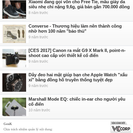
Xiaomi đang gọi vốn cho Free Tie, mẫu giày da
siêu nhẹ chỉ nặng 9,6g, giá bán gần 700.000 đồng
8 năm trước
Converse - Thương hiệu làm nên thành công
nhờ hơn 100 năm "bảo thủ"
9 năm trước
[CES 2017] Canon ra mắt G9 X Mark II, point-n-
shoot cao cấp với thiết kế cổ điển
9 năm trước
Dây đeo hai mặt giúp bạn che Apple Watch "xấu
xí" bằng đồng hồ truyền thống tuyệt đẹp
9 năm trước
Marshall Mode EQ: chiếc in-ear cho người yêu
cổ điển
10 năm trước
GenK
Chịu trách nhiệm quản lý nội dung: