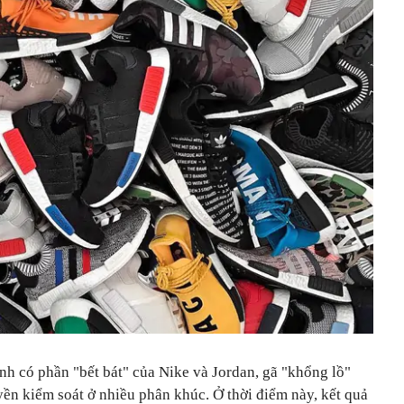
nh có phần "bết bát" của Nike và Jordan, gã "khổng lồ"
ền kiểm soát ở nhiều phân khúc. Ở thời điểm này, kết quả