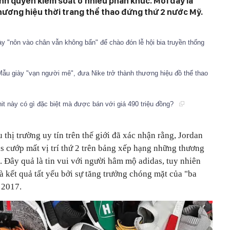
nh quyền kiểm soát ở nhiều phân khúc. Mới đây là
hương hiệu thời trang thể thao đứng thứ 2 nước Mỹ.
ày "nôn vào chân vẫn không bẩn" để chào đón lễ hội bia truyền thống
Mẫu giày "vạn người mê", đưa Nike trở thành thương hiệu đồ thể thao
nit này có gì đặc biệt mà được bán với giá 490 triệu đồng?
 thị trường uy tín trên thế giới đã xác nhận rằng, Jordan
s cướp mất vị trí thứ 2 trên bảng xếp hạng những thương
ỹ. Đây quả là tin vui với người hâm mộ adidas, tuy nhiên
là kết quả tất yếu bởi sự tăng trưởng chóng mặt của "ba
 2017.