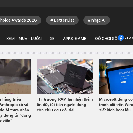
Choice Awards 2026
Better List
nhạc AI
XEM - MUA - LUÔN
XE
APPS-GAME
ĐỒ CHƠI SỐ
BÍ M
ừ hàng triệu
Thị trường RAM lại nhận thêm
Microsoft dùng co
Anthropic xé và
tin dữ, túi tiền người dùng
tranh cãi trên Wi
ude AI thừa nhận
còn chịu đau dài dài
siết kích hoạt lậu
y dựng từ "đống
ư viện"