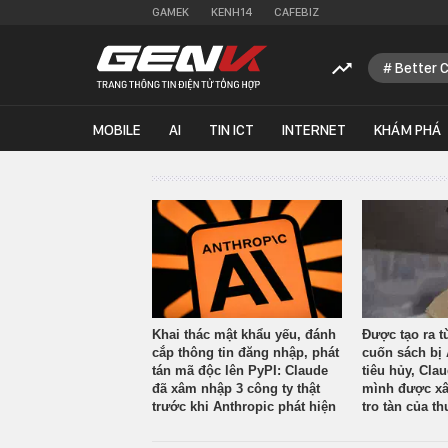
GAMEK
KENH14
CAFEBIZ
Better 
MOBILE
AI
TIN ICT
INTERNET
KHÁM PHÁ
Khai thác mật khẩu yếu, đánh
Được tạo ra t
cắp thông tin đăng nhập, phát
cuốn sách bị 
tán mã độc lên PyPI: Claude
tiêu hủy, Cla
đã xâm nhập 3 công ty thật
mình được xâ
trước khi Anthropic phát hiện
tro tàn của th