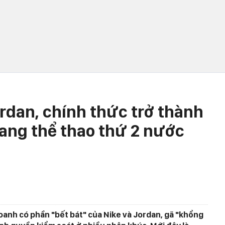
rdan, chính thức trở thành
rang thể thao thứ 2 nước
oanh có phần "bết bát" của Nike và Jordan, gã "khổng