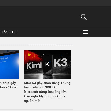
ẬT LÀNG TECH
n chip gây
Kimi K3 gây chấn động Thung
ndows 11 để
lũng Silicon, NVIDIA,
Microsoft cùng loạt ông lớn
kiến nghị Mỹ ủng hộ AI mã
nguồn mở