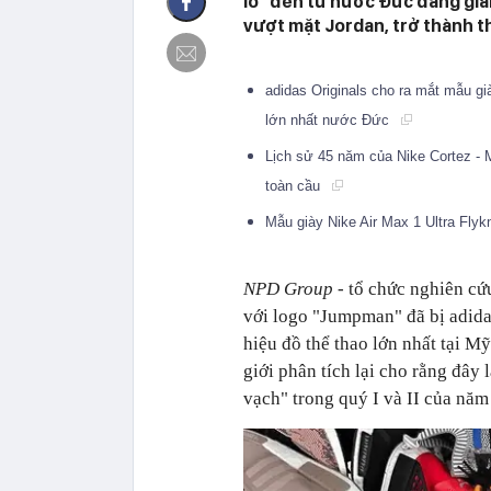
lồ" đến từ nước Đức đang già
vượt mặt Jordan, trở thành t
adidas Originals cho ra mắt mẫu gi
lớn nhất nước Đức
Lịch sử 45 năm của Nike Cortez - 
toàn cầu
Mẫu giày Nike Air Max 1 Ultra Flyk
NPD Group
- tổ chức nghiên cứu
với logo "Jumpman" đã bị adida
hiệu đồ thể thao lớn nhất tại M
giới phân tích lại cho rằng đây 
vạch" trong quý I và II của năm