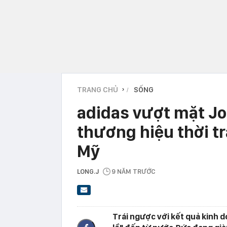
TRANG CHỦ
SỐNG
›
adidas vượt mặt Jo
thương hiệu thời t
Mỹ
LONG.J
9 NĂM TRƯỚC
Trái ngược với kết quả kinh d