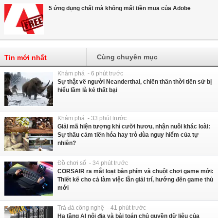
5 ứng dụng chất mà không mất tiền mua của Adobe
Cùng chuyên mục
Tin mới nhất
Khám phá - 6 phút trước
Sự thật về người Neanderthal, chiến thần thời tiền sử bị
hiểu lầm là kẻ thất bại
Khám phá - 33 phút trước
Giải mã hiện tượng khỉ cưỡi hươu, nhận nuôi khác loài:
Sự thấu cảm tiến hóa hay trò đùa nguy hiểm của tự
nhiên?
Đồ chơi số - 34 phút trước
CORSAIR ra mắt loạt bàn phím và chuột chơi game mới:
Thiết kế cho cả làm việc lẫn giải trí, hướng đến game thủ
mới
Trà đá công nghệ - 41 phút trước
Hạ tầng AI nội địa và bài toán chủ quyền dữ liệu của