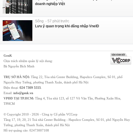
doanh nghiệp Việt
Sống - 57 phút trước
Lưu ý quan trọng khi đăng nhập VneID
GenK
Chịu trách nhiệm quản lý nội dung:
Bà Nguyễn Bích Minh
TRỤ SỞ HÀ NỘI:
Tầng 22, Tòa nhà Center Building, Hapulico Complex, Số 01, phố
Nguyễn Huy Tưởng, phường Thanh Xuân, thành phố Hà Nội
Điện thoại:
024 7309 5555
.
Email:
info@genk.vn
VPĐD TẠI TP.HCM:
Tầng 4, Tòa nhà 123, số 127 Võ Văn Tần, Phường Xuân Hòa,
TPHCM
© Copyright 2010 - 2026 - Công ty Cổ phần VCCorp
Tầng 17, 19, 20, 21 Toà nhà Center Building - Hapulico Complex, Số 01, phố Nguyễn Huy
Tưởng, phường Thanh Xuân, thành phố Hà Nội
Hỗ trợ quảng cáo:
02473007108