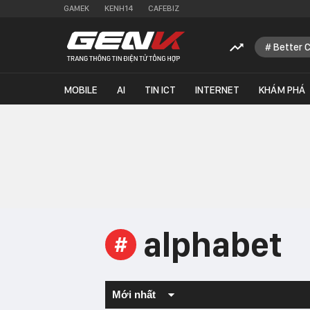
GAMEK
KENH14
CAFEBIZ
Better 
MOBILE
AI
TIN ICT
INTERNET
KHÁM PHÁ
alphabet
#
Mới nhất