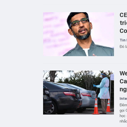
CE
tr
Co
Tin 
Đó l
We
Ca
ng
Inte
Đêm 
gọi 
học 
nhắc