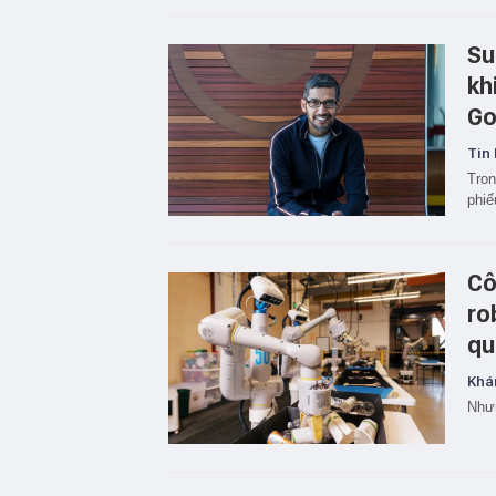
Su
kh
Go
Tin 
Tron
phiế
Cô
ro
qu
Khá
Nhưn