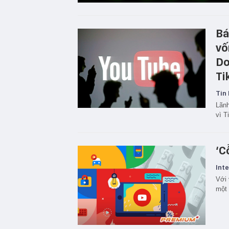
Bá
vố
Do
Ti
Tin 
Lãnh
vì T
‘C
Inte
Với 
một 