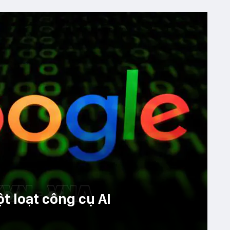
ột loạt công cụ AI