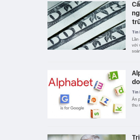
Cầ
ng
tr
Tin 
Lần 
với 
soán
Al
do
Tin 
Án p
thu 
Tr