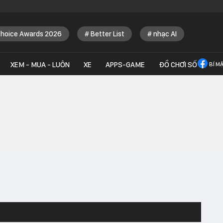
Choice Awards 2026
Better List
nhạc AI
XEM - MUA - LUÔN
XE
APPS-GAME
ĐỒ CHƠI SỐ
BÍ M