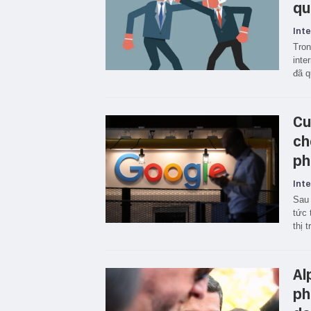
qu
Inte
Tron
inte
đã q
Cu
ch
ph
Inte
Sau 
tức 
thị 
Al
ph