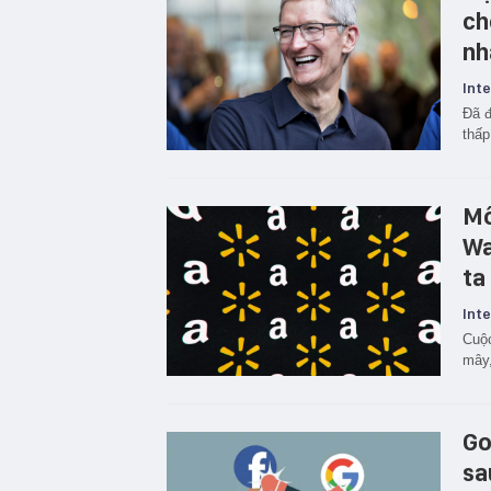
ch
nh
Inte
Đã đ
thấp
Mố
Wa
ta
Inte
Cuộc
mây,
Go
sa