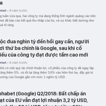
a
rnet -
8 năm trước
g tuần vừa qua, hai công ty mà đang thống lĩnh ngành quảng cáo trên
rnet đã báo cáo kết quả thu nhập của họ, và sự khác biệt dường như
uá rõ ràng.
ộc đua nghìn tỷ đến hồi gay cấn, người
ơi thứ ba chính là Google, sau khi cổ
iếu của công ty đạt được tầm cao mới
rnet -
8 năm trước
khi có một quý tài chính thuận lợi, cổ phiếu của công ty đã ngay lập
tăng thêm 5%, và rồi lại tăng thêm 3,6% vào hôm thứ ba, đẩy giá trị
trường của Google gần với mức 1 nghìn tỷ USD.
phabet (Google) Q2/2018: Bất chấp án
ạt của EU vẫn đạt lợi nhuận 3,2 tỷ USD,