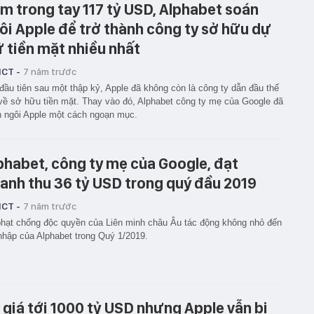
m trong tay 117 tỷ USD, Alphabet soán
ôi Apple để trở thành công ty sở hữu dự
ữ tiền mặt nhiều nhất
ICT -
7 năm trước
đầu tiên sau một thập kỷ, Apple đã không còn là công ty dẫn đầu thế
về sở hữu tiền mặt. Thay vào đó, Alphabet công ty mẹ của Google đã
 ngôi Apple một cách ngoạn mục.
phabet, công ty mẹ của Google, đạt
anh thu 36 tỷ USD trong quý đầu 2019
ICT -
7 năm trước
hạt chống độc quyền của Liên minh châu Âu tác động không nhỏ đến
nhập của Alphabet trong Quý 1/2019.
ị giá tới 1000 tỷ USD nhưng Apple vẫn bị