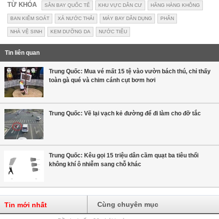
TỪ KHÓA
SÂN BAY QUỐC TẾ
KHU VỰC DÂN CƯ
HÃNG HÀNG KHÔNG
BAN KIỂM SOÁT
XẢ NƯỚC THẢI
MÁY BAY DÂN DỤNG
PHÂN
NHÀ VỆ SINH
KEM DƯỠNG DA
NƯỚC TIỂU
Tin liên quan
Trung Quốc: Mua vé mất 15 tệ vào vườn bách thú, chỉ thấy
toàn gà qué và chim cánh cụt bơm hơi
Trung Quốc: Vẽ lại vạch kẻ đường để đi làm cho đỡ tắc
Trung Quốc: Kêu gọi 15 triệu dân cầm quạt ba tiêu thổi
không khí ô nhiễm sang chỗ khác
Cùng chuyên mục
Tin mới nhất