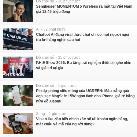
Đồ chơi số - 28 phút trước
Sennheiser MOMENTUM 5 Wireless ra mắt tại Việt Nam,
giá 12,49 triệu đồng
AI - 32 phút trước
Chatbot AI đang viral thực chất chỉ có một người ngồi
trả lời hàng nghìn câu hỏi
Đồ chơi số - 35 phút trước
P.H.E Show 2026: Ba tầng trải nghiệm thiết bị nghe nhìn
và giải trí tại gia
Đồ chơi số - 1 giờ trước
Pin dự phòng siêu mỏng của UGREEN: Màu trắng quá
đẹp, sạc MagSafe 15W ngon lành cho iPhone, giá rẻ bằng
nửa đồ Xiaomi
Sống - 1 giờ trước
Vì sao lừa đảo biết chính xác số tài khoản ngân hàng,
mật khẩu và mã của người dùng?