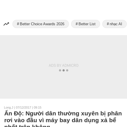
Better Choice Awards 2026
Better List
nhạc AI
Long.J
|
07/12/2017 | 09:15
Ấn Độ: Người dân thường xuyên bị phân
rơi vào đầu vì máy bay dân dụng xả bể
phốt trên không