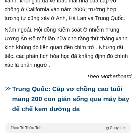
xanh" khổng lồ đã xé toạc mái nhà của cặp vợ
chồng ở California vào năm 2006; trường hợp
tương tự cũng xảy ở Anh, Hà Lan và Trung Quốc.
Năm ngoái, Hội đồng Kiểm soát Ô nhiễm Trung
Ương Ấn Độ một lần nữa cho rằng thứ "băng xanh"
kinh khủng đó liên quan đến chim trời. Nhưng rất
tiếc, các phân tích hóa học đã khẳng định đó chính
xác là phân người.
Theo Motherboard
Trung Quốc: Cặp vợ chồng cao tuổi
mang 200 con gián sống qua máy bay
để chế kem dưỡng da
Theo
Trí Thức Trẻ
Copy link