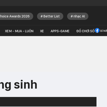
Choice Awards 2026
Better List
nhạc AI
XEM - MUA - LUÔN
XE
APPS-GAME
ĐỒ CHƠI SỐ
BÍ M
ng sinh