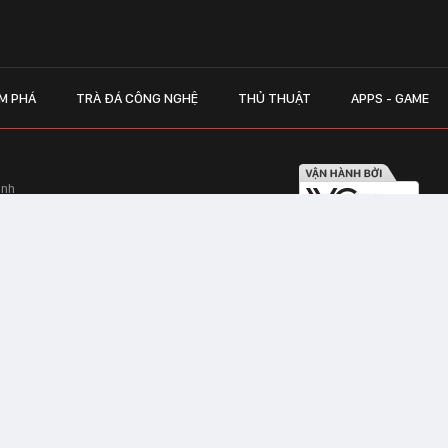
M PHÁ
TRÀ ĐÁ CÔNG NGHỆ
THỦ THUẬT
APPS - GAME
inh
Hapulico Complex, Số 01, phố Nguyễn
LIÊN HỆ QUẢN
 Văn Tần, Phường Xuân Hòa, TPHCM
Hotline hỗ trợ quảng cáo:
ico Complex, Số 01, phố Nguyễn Huy
Email:
giaitrixahoi@admicr
Hỗ trợ & CSKH: Admicro
 trên mạng số 460/GP-TTĐT do Sở Thông
Address: Tầng 20, Tòa nhà
01, phố Nguyễn Huy Tưởng
CHAT VỚI TƯ VẤN V