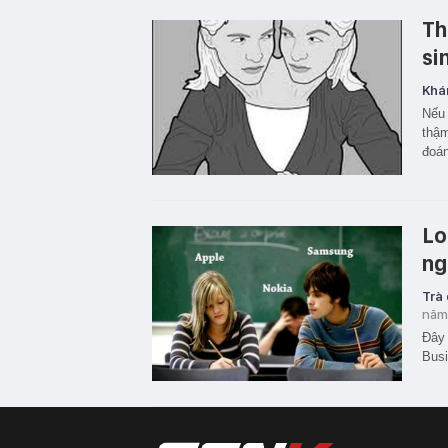
Th
si
Khá
Nếu 
thậm
đoán
Lo
ng
Trà
năm
Đây 
Busi