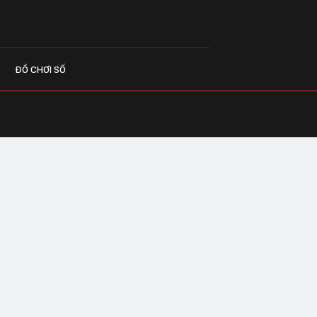
ĐỒ CHƠI SỐ
G CÁO
o.vn
 Center Building - Hapulico Complex, Số
, phường Thanh Xuân, thành phố Hà Nội
IÊN