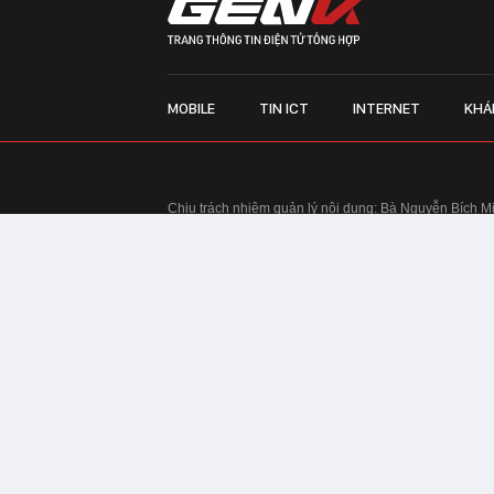
MOBILE
TIN ICT
INTERNET
KHÁ
Chịu trách nhiệm quản lý nội dung: Bà Nguyễn Bích M
TRỤ SỞ HÀ NỘI:
Tầng 22, Tòa nhà Center Building, 
Huy Tưởng, phường Thanh Xuân, thành phố Hà Nội
Điện thoại: 024 7309 5555.
Email:
info@genk.vn
VPĐD TẠI TP.HCM:
Tầng 4, Tòa nhà 123, số 127 Võ
© Copyright 2010 - 2026 - Công ty Cổ phần VCCorp
Tầng 17, 19, 20, 21 Toà nhà Center Building - Hapul
Tưởng, phường Thanh Xuân, thành phố Hà Nội
Giấy phép thiết lập trang thông tin điện tử tổng hợp
tin và Truyền thông Hà Nội cấp ngày 03/02/2016
Chính sách bảo mật