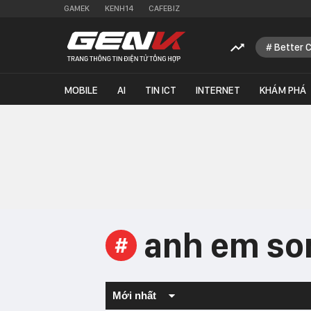
GAMEK
KENH14
CAFEBIZ
Better 
MOBILE
AI
TIN ICT
INTERNET
KHÁM PHÁ
anh em so
#
Mới nhất