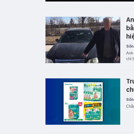
An
bằ
hi
Sốn
Anh 
chỉ 
Tr
ch
Sốn
Chẳn