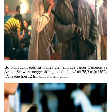
Bộ phim cũng giúp sự nghiệp điện ảnh của James Cameron và
Arnold Schwarzenegger thăng hoa khi thu về tới 78,3 triệu USD,
tức là gấp hơn 12 lần kinh phí làm phim.