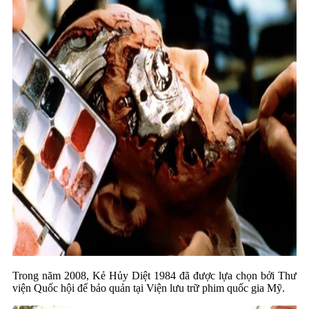
Trong năm 2008, Kẻ Hủy Diệt 1984 đã được lựa chọn bởi Thư
viện Quốc hội để bảo quản tại Viện lưu trữ phim quốc gia Mỹ.