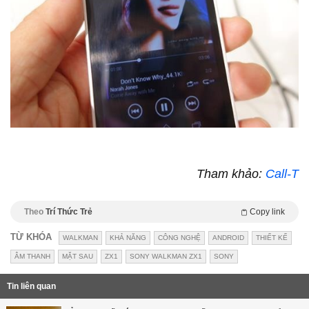
Tham khảo:
Call-T
Theo
Trí Thức Trẻ
Copy link
TỪ KHÓA
WALKMAN
KHẢ NĂNG
CÔNG NGHỆ
ANDROID
THIẾT KẾ
ÂM THANH
MẶT SAU
ZX1
SONY WALKMAN ZX1
SONY
Tin liên quan