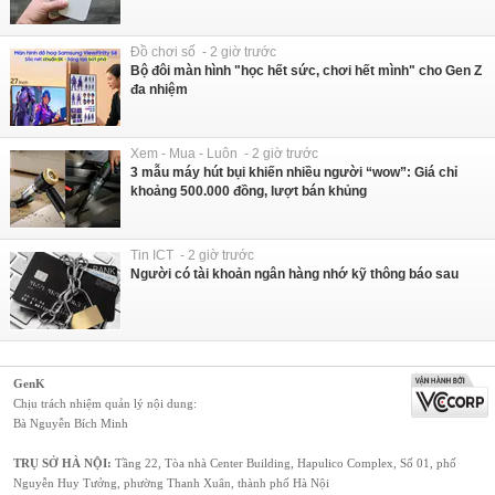
Đồ chơi số - 2 giờ trước
Bộ đôi màn hình "học hết sức, chơi hết mình" cho Gen Z
đa nhiệm
Xem - Mua - Luôn - 2 giờ trước
3 mẫu máy hút bụi khiến nhiều người “wow”: Giá chỉ
khoảng 500.000 đồng, lượt bán khủng
Tin ICT - 2 giờ trước
Người có tài khoản ngân hàng nhớ kỹ thông báo sau
GenK
Chịu trách nhiệm quản lý nội dung:
Bà Nguyễn Bích Minh
TRỤ SỞ HÀ NỘI:
Tầng 22, Tòa nhà Center Building, Hapulico Complex, Số 01, phố
Nguyễn Huy Tưởng, phường Thanh Xuân, thành phố Hà Nội