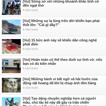
[Vui] Sững sờ với những khoảnh khắc tình cờ
đến ngạt thở
8 năm trước
[Vui] Những sự lạ lùng trên đời khiến bạn phải
thốt lên: "Cái gì đây?"
8 năm trước
[Vui] 15 bức ảnh này sẽ khiến dân công nghệ
phát điên
8 năm trước
[Vui] Hoàn toàn có thể theo đuổi sự tình cờ, nếu
bạn có đủ kiên nhẫn
8 năm trước
[Vui] Những hành vi bất ngờ và hài hước của
động vật hoang dã khi bị chụp ảnh dìm hàng
8 năm trước
[Vui] Tạo dáng chuyên nghiệp hơn cả người
mẫu, chú tắc kè này đã gây ra trận chiến