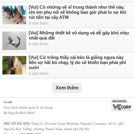
[Vui] Có những vệ sĩ trung thành như thế này,
chị em phụ nữ sẽ không bao giờ phải lo sợ khi
rút tiền tại cây ATM
8 năm trước
[Vui] Những thiết kế vô dụng và dễ gây khó chịu
nhất quả đất
8 năm trước
[Vui] Cứ trông thấy cái kéo là giống ngựa này
liền sợ hãi bỏ chạy, lý do sẽ khiến bạn phải phì
cười
8 năm trước
Xem thêm
GenK
Chịu trách nhiệm quản lý nội dung:
Bà Nguyễn Bích Minh
TRỤ SỞ HÀ NỘI:
Tầng 22, Tòa nhà Center Building, Hapulico Complex, Số 01, phố
Nguyễn Huy Tưởng, phường Thanh Xuân, thành phố Hà Nội