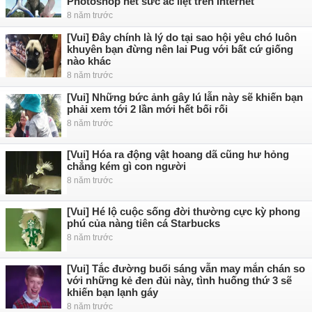
Photoshop hết sức ác liệt trên Internet
8 năm trước
[Vui] Đây chính là lý do tại sao hội yêu chó luôn
khuyên bạn đừng nên lai Pug với bất cứ giống
nào khác
8 năm trước
[Vui] Những bức ảnh gây lú lẫn này sẽ khiến bạn
phải xem tới 2 lần mới hết bối rối
8 năm trước
[Vui] Hóa ra động vật hoang dã cũng hư hỏng
chẳng kém gì con người
8 năm trước
[Vui] Hé lộ cuộc sống đời thường cực kỳ phong
phú của nàng tiên cá Starbucks
8 năm trước
[Vui] Tắc đường buổi sáng vẫn may mắn chán so
với những kẻ đen đủi này, tình huống thứ 3 sẽ
khiến bạn lạnh gáy
8 năm trước