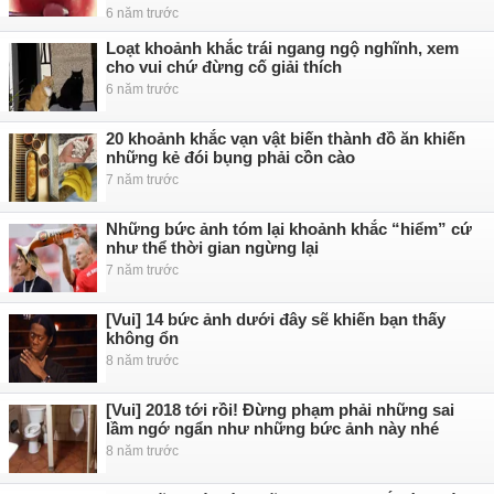
6 năm trước
Loạt khoảnh khắc trái ngang ngộ nghĩnh, xem
cho vui chứ đừng cố giải thích
6 năm trước
20 khoảnh khắc vạn vật biến thành đồ ăn khiến
những kẻ đói bụng phải cồn cào
7 năm trước
Những bức ảnh tóm lại khoảnh khắc “hiểm” cứ
như thể thời gian ngừng lại
7 năm trước
[Vui] 14 bức ảnh dưới đây sẽ khiến bạn thấy
không ổn
8 năm trước
[Vui] 2018 tới rồi! Đừng phạm phải những sai
lầm ngớ ngẩn như những bức ảnh này nhé
8 năm trước