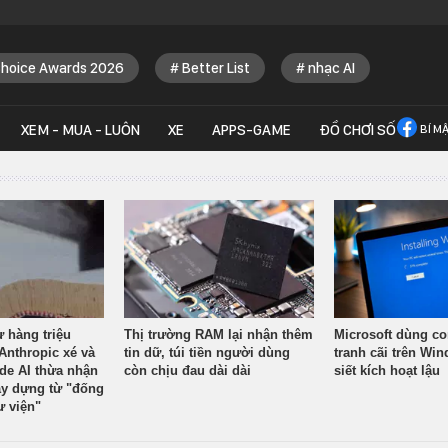
Choice Awards 2026
Better List
nhạc AI
XEM - MUA - LUÔN
XE
APPS-GAME
ĐỒ CHƠI SỐ
BÍ M
ừ hàng triệu
Thị trường RAM lại nhận thêm
Microsoft dùng co
Anthropic xé và
tin dữ, túi tiền người dùng
tranh cãi trên Wi
ude AI thừa nhận
còn chịu đau dài dài
siết kích hoạt lậu
y dựng từ "đống
ư viện"