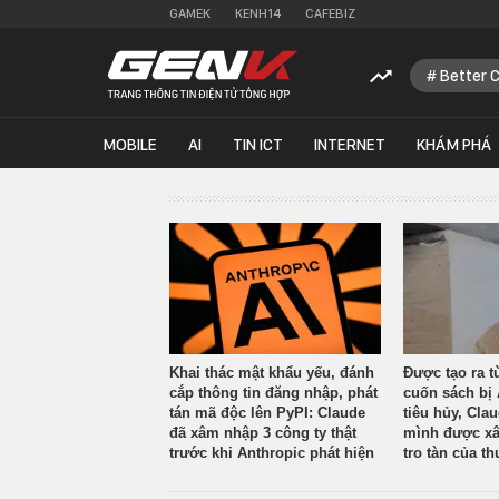
GAMEK
KENH14
CAFEBIZ
Better 
MOBILE
AI
TIN ICT
INTERNET
KHÁM PHÁ
Khai thác mật khẩu yếu, đánh
Được tạo ra t
cắp thông tin đăng nhập, phát
cuốn sách bị 
tán mã độc lên PyPI: Claude
tiêu hủy, Cla
đã xâm nhập 3 công ty thật
mình được xâ
trước khi Anthropic phát hiện
tro tàn của th