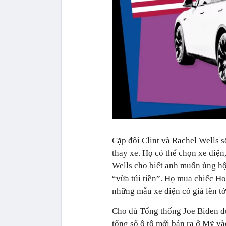
Cặp đôi Clint và Rachel Wells s
thay xe. Họ có thể chọn xe điện
Wells cho biết anh muốn ủng hộ
“vừa túi tiền”. Họ mua chiếc H
những mẫu xe điện có giá lên t
Cho dù Tổng thống Joe Biden đư
tổng số ô tô mới bán ra ở Mỹ v