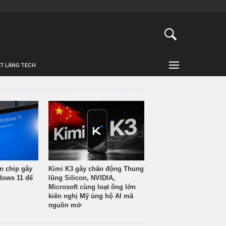
ẬT LÀNG TECH
n chip gây
Kimi K3 gây chấn động Thung
ndows 11 để
lũng Silicon, NVIDIA,
Microsoft cùng loạt ông lớn
kiến nghị Mỹ ủng hộ AI mã
nguồn mở