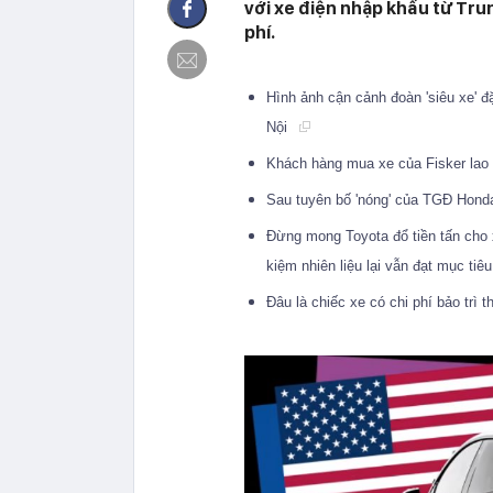
với xe điện nhập khẩu từ Tru
phí.
Hình ảnh cận cảnh đoàn 'siêu xe' 
Nội
Khách hàng mua xe của Fisker lao 
Sau tuyên bố 'nóng' của TGĐ Honda
Đừng mong Toyota đổ tiền tấn cho x
kiệm nhiên liệu lại vẫn đạt mục tiê
Đâu là chiếc xe có chi phí bảo trì t