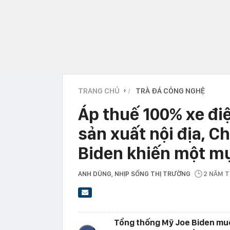
TRANG CHỦ
TRÀ ĐÁ CÔNG NGHỆ
›
Áp thuế 100% xe đi
sản xuất nội địa, 
Biden khiến một mụ
ANH DŨNG
, NHỊP SỐNG THỊ TRƯỜNG
2 NĂM 
Tổng thống Mỹ Joe Biden muố