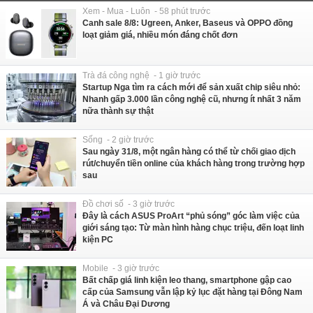
Xem - Mua - Luôn - 58 phút trước
Canh sale 8/8: Ugreen, Anker, Baseus và OPPO đồng
loạt giảm giá, nhiều món đáng chốt đơn
Trà đá công nghệ - 1 giờ trước
Startup Nga tìm ra cách mới để sản xuất chip siêu nhỏ:
Nhanh gấp 3.000 lần công nghệ cũ, nhưng ít nhất 3 năm
nữa thành sự thật
Sống - 2 giờ trước
Sau ngày 31/8, một ngân hàng có thể từ chối giao dịch
rút/chuyển tiền online của khách hàng trong trường hợp
sau
Đồ chơi số - 3 giờ trước
Đây là cách ASUS ProArt “phủ sóng” góc làm việc của
giới sáng tạo: Từ màn hình hàng chục triệu, đến loạt linh
kiện PC
Mobile - 3 giờ trước
Bất chấp giá linh kiện leo thang, smartphone gập cao
cấp của Samsung vẫn lập kỷ lục đặt hàng tại Đông Nam
Á và Châu Đại Dương