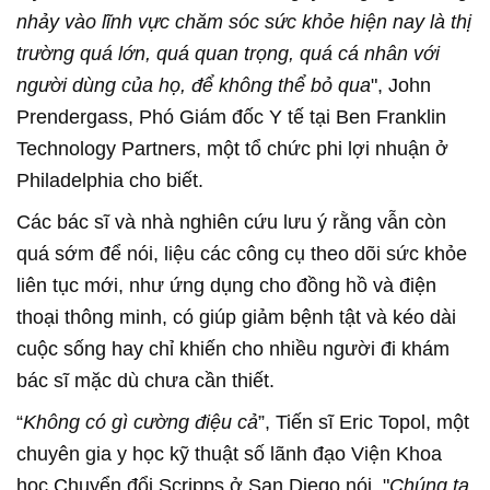
nhảy vào lĩnh vực chăm sóc sức khỏe hiện nay là thị
trường quá lớn, quá quan trọng, quá cá nhân với
người dùng của họ, để không thể bỏ qua
", John
Prendergass, Phó Giám đốc Y tế tại Ben Franklin
Technology Partners, một tổ chức phi lợi nhuận ở
Philadelphia cho biết.
Các bác sĩ và nhà nghiên cứu lưu ý rằng vẫn còn
quá sớm để nói, liệu các công cụ theo dõi sức khỏe
liên tục mới, như ứng dụng cho đồng hồ và điện
thoại thông minh, có giúp giảm bệnh tật và kéo dài
cuộc sống hay chỉ khiến cho nhiều người đi khám
bác sĩ mặc dù chưa cần thiết.
“
Không có gì cường điệu cả
”, Tiến sĩ Eric Topol, một
chuyên gia y học kỹ thuật số lãnh đạo Viện Khoa
học Chuyển đổi Scripps ở San Diego nói. "
Chúng ta