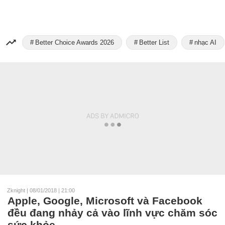
Better Choice Awards 2026
Better List
nhạc AI
Zknight
|
08/01/2018 | 21:00
Apple, Google, Microsoft và Facebook
đều đang nhảy cả vào lĩnh vực chăm sóc
sức khỏe