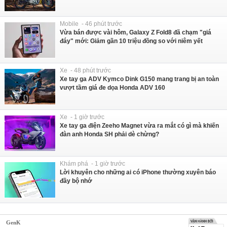
Mobile - 46 phút trước
Vừa bán được vài hôm, Galaxy Z Fold8 đã chạm "giá
đáy" mới: Giảm gần 10 triệu đồng so với niêm yết
Xe - 48 phút trước
Xe tay ga ADV Kymco Dink G150 mang trang bị an toàn
vượt tầm giá đe dọa Honda ADV 160
Xe - 1 giờ trước
Xe tay ga điện Zeeho Magnet vừa ra mắt có gì mà khiến
đàn anh Honda SH phải dè chừng?
Khám phá - 1 giờ trước
Lời khuyên cho những ai có iPhone thường xuyên báo
đầy bộ nhớ
GenK