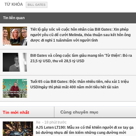
TỪ KHÓA
BILL GATES
Tin liên quan
Tiết lộ gây sốc về cuộc hôn nhân của Bill Gates: Xin phép
người yêu cũ để cưới Melinda, thỏa thuận sau kết hôn ông
được đi nghỉ 1 tuần/năm với người tình
Bill Gates và công cuộc làm giàu mang tên 'Từ thiện': Bỏ ra
23,5 tỷ USD, thu về 28,5 tỷ USD
Tuổi 65 của Bill Gates: Độc thân nhiều tiền, nếu xài 1 triệu
USD/ngày thì phải mất 400 năm mới tiêu hết tài sản
Cùng chuyên mục
Tin mới nhất
Xe - 18 phút trước
AJS Leten LT190: Mẫu xe có thể khiến người đi xe tay ga
bỏ đường nhựa để tìm kiếm những cung đường mới