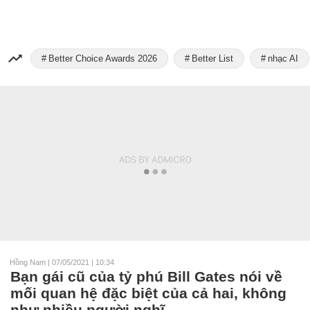
Better Choice Awards 2026
Better List
nhạc AI
Hồng Nam
|
07/05/2021 | 10:34
Bạn gái cũ của tỷ phú Bill Gates nói về
mối quan hệ đặc biệt của cả hai, không
như nhiều người nghĩ