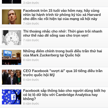
3 năm trước
Facebook tròn 15 tuổi vào hôm nay, hãy cùng
nhìn lại hành trình từ phòng ký túc xá Harvard
cho đến rắc rối hiện tại của mạng xã hội này
7 năm trước
Thi thoảng nhắc cho nhớ: Thời gian trôi nhanh
như thế nào để sống sao cho trọn vẹn!
7 năm trước
Những điểm chính trong buổi điều trần thứ hai
của Mark Zuckerberg tại Quốc hội
8 năm trước
CEO Facebook "vượt ải" qua 10 tiếng điều trần
trước quốc hội Mỹ
8 năm trước
Facebook sắp thông báo cho người dùng biết họ
có bị lộ dữ liệu với Cambridge Analytica hay
không?
8 năm trước