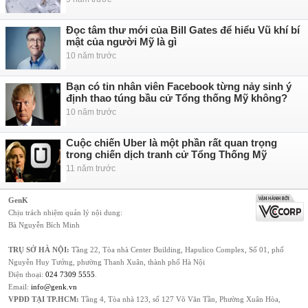
Đọc tâm thư mới của Bill Gates để hiểu Vũ khí bí
mật của người Mỹ là gì
10 năm trước
Bạn có tin nhân viên Facebook từng nảy sinh ý
định thao túng bầu cử Tổng thống Mỹ không?
10 năm trước
Cuộc chiến Uber là một phần rất quan trọng
trong chiến dịch tranh cử Tổng Thống Mỹ
11 năm trước
GenK
Chịu trách nhiệm quản lý nội dung:
Bà Nguyễn Bích Minh
TRỤ SỞ HÀ NỘI:
Tầng 22, Tòa nhà Center Building, Hapulico Complex, Số 01, phố
Nguyễn Huy Tưởng, phường Thanh Xuân, thành phố Hà Nội
Điện thoại:
024 7309 5555
.
Email:
info@genk.vn
VPĐD TẠI TP.HCM:
Tầng 4, Tòa nhà 123, số 127 Võ Văn Tần, Phường Xuân Hòa,