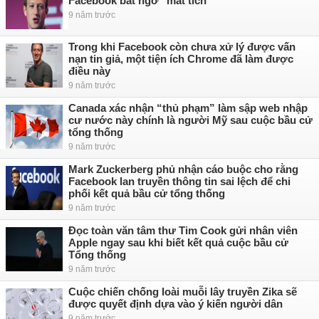
Facebook bất ngờ "mất tích"
9 năm trước
Trong khi Facebook còn chưa xử lý được vấn
nạn tin giả, một tiện ích Chrome đã làm được
điều này
9 năm trước
Canada xác nhận “thủ phạm” làm sập web nhập
cư nước này chính là người Mỹ sau cuộc bầu cử
tổng thống
9 năm trước
Mark Zuckerberg phủ nhận cáo buộc cho rằng
Facebook lan truyền thông tin sai lệch để chi
phối kết quả bầu cử tổng thống
9 năm trước
Đọc toàn văn tâm thư Tim Cook gửi nhân viên
Apple ngay sau khi biết kết quả cuộc bầu cử
Tổng thống
9 năm trước
Cuộc chiến chống loài muỗi lây truyền Zika sẽ
được quyết định dựa vào ý kiến người dân
9 năm trước