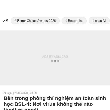
Better Choice Awards 2026
Better List
nhạc AI
Zknight
|
20/02/2020 | 20:08
Bên trong phòng thí nghiệm an toàn sinh
học BSL-4: Nơi virus không thể nào
thoát ra ngoài