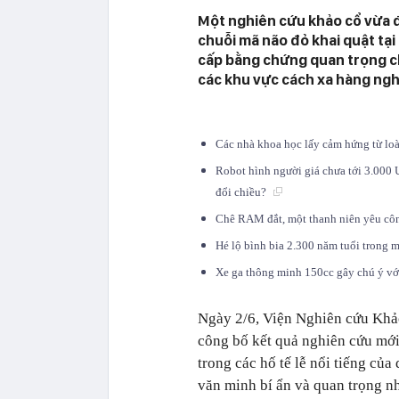
Một nghiên cứu khảo cổ vừa đ
chuỗi mã não đỏ khai quật tạ
cấp bằng chứng quan trọng cho
các khu vực cách xa hàng nghì
Các nhà khoa học lấy cảm hứng từ loà
Robot hình người giá chưa tới 3.000 
đổi chiều?
Chê RAM đắt, một thanh niên yêu công
Hé lộ bình bia 2.300 năm tuổi trong 
Xe ga thông minh 150cc gây chú ý với
Ngày 2/6, Viện Nghiên cứu Khảo
công bố kết quả nghiên cứu mới
trong các hố tế lễ nổi tiếng củ
văn minh bí ẩn và quan trọng n