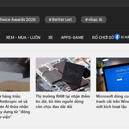
Choice Awards 2026
Better List
nhạc AI
XEM - MUA - LUÔN
XE
APPS-GAME
ĐỒ CHƠI SỐ
BÍ M
ừ hàng triệu
Thị trường RAM lại nhận thêm
Microsoft dùng co
Anthropic xé và
tin dữ, túi tiền người dùng
tranh cãi trên Wi
ude AI thừa nhận
còn chịu đau dài dài
siết kích hoạt lậu
y dựng từ "đống
ư viện"