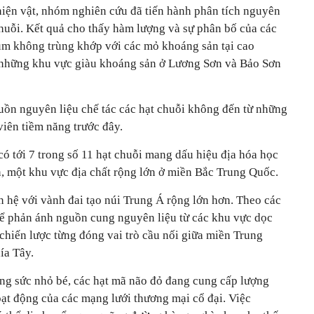
hiện vật, nhóm nghiên cứu đã tiến hành phân tích nguyên
chuỗi. Kết quả cho thấy hàm lượng và sự phân bố của các
um không trùng khớp với các mỏ khoáng sản tại cao
những khu vực giàu khoáng sản ở Lương Sơn và Bảo Sơn
uồn nguyên liệu chế tác các hạt chuỗi không đến từ những
viên tiềm năng trước đây.
 có tới 7 trong số 11 hạt chuỗi mang dấu hiệu địa hóa học
n, một khu vực địa chất rộng lớn ở miền Bắc Trung Quốc.
ên hệ với vành đai tạo núi Trung Á rộng lớn hơn. Theo các
hể phản ánh nguồn cung nguyên liệu từ các khu vực dọc
chiến lược từng đóng vai trò cầu nối giữa miền Trung
ía Tây.
ng sức nhỏ bé, các hạt mã não đỏ đang cung cấp lượng
oạt động của các mạng lưới thương mại cổ đại. Việc