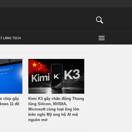
ẬT LÀNG TECH
n chip gây
Kimi K3 gây chấn động Thung
ndows 11 để
lũng Silicon, NVIDIA,
Microsoft cùng loạt ông lớn
kiến nghị Mỹ ủng hộ AI mã
nguồn mở