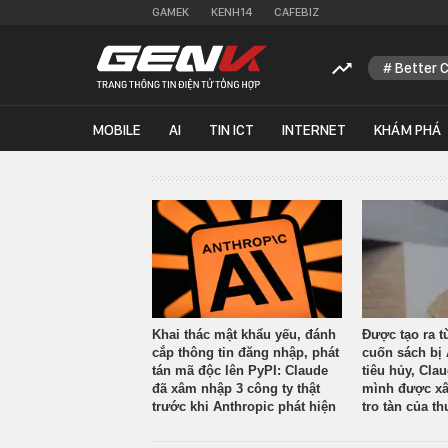
GAMEK
KENH14
CAFEBIZ
Better 
MOBILE
AI
TIN ICT
INTERNET
KHÁM PHÁ
Khai thác mật khẩu yếu, đánh
Được tạo ra t
cắp thông tin đăng nhập, phát
cuốn sách bị 
tán mã độc lên PyPI: Claude
tiêu hủy, Cla
đã xâm nhập 3 công ty thật
mình được xâ
trước khi Anthropic phát hiện
tro tàn của th