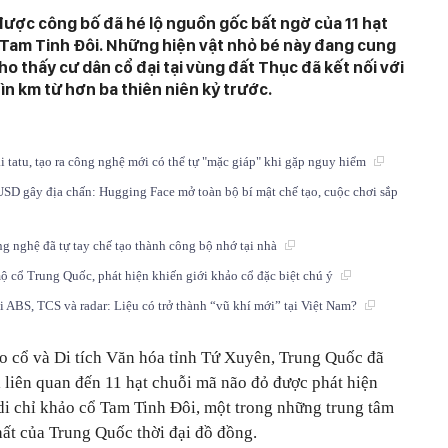
ược công bố đã hé lộ nguồn gốc bất ngờ của 11 hạt
i Tam Tinh Đôi. Những hiện vật nhỏ bé này đang cung
 thấy cư dân cổ đại tại vùng đất Thục đã kết nối với
n km từ hơn ba thiên niên kỷ trước.
i tatu, tạo ra công nghệ mới có thể tự "mặc giáp" khi gặp nguy hiểm
USD gây địa chấn: Hugging Face mở toàn bộ bí mật chế tạo, cuộc chơi sắp
 nghệ đã tự tay chế tạo thành công bộ nhớ tại nhà
mộ cổ Trung Quốc, phát hiện khiến giới khảo cổ đặc biệt chú ý
 ABS, TCS và radar: Liệu có trở thành “vũ khí mới” tại Việt Nam?
 cổ và Di tích Văn hóa tỉnh Tứ Xuyên, Trung Quốc đã
 liên quan đến 11 hạt chuỗi mã não đỏ được phát hiện
a di chỉ khảo cổ Tam Tinh Đôi, một trong những trung tâm
hất của Trung Quốc thời đại đồ đồng.