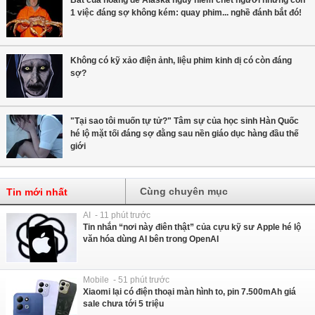
Bắt cua hoàng đế Alaska nguy hiểm chết người nhưng còn
1 việc đáng sợ không kém: quay phim... nghề đánh bắt đó!
Không có kỹ xảo điện ảnh, liệu phim kinh dị có còn đáng
sợ?
"Tại sao tôi muốn tự tử?" Tâm sự của học sinh Hàn Quốc
hé lộ mặt tối đáng sợ đằng sau nền giáo dục hàng đầu thế
giới
Cùng chuyên mục
Tin mới nhất
AI - 11 phút trước
Tin nhắn “nơi này điên thật” của cựu kỹ sư Apple hé lộ
văn hóa dùng AI bên trong OpenAI
Mobile - 51 phút trước
Xiaomi lại có điện thoại màn hình to, pin 7.500mAh giá
sale chưa tới 5 triệu