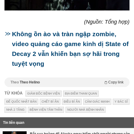
(Nguồn: Tổng hợp)
Không ồn ào và tràn ngập zombie,
video quảng cáo game kinh dị State of
Decay 2 vẫn khiến bạn sợ hãi trong
tuyệt vọng
Theo
Theo Helino
Copy link
TỪ KHÓA
GIÁM ĐỐC BỆNH VIỆN
ĐỊA ĐIỂM THAM QUAN
ĐẾ QUỐC NHẬT BẢN
CHẾT BÍ ẨN
ĐIỀU BÍ ẨN
CẢM GIÁC MẠNH
Y BÁC SĨ
NHÀ 2 TẦNG
BỆNH VIỆN TÂM THẦN
NGƯỜI NHÀ BỆNH NHÂN
Tin liên quan