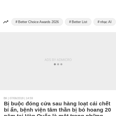
Better Choice Awards 2026
Better List
nhạc AI
BK
|
07/06/2018 | 14:59
Bị buộc đóng cửa sau hàng loạt cái chết
bí ẩn, bệnh viện tâm thần bị bỏ hoang 20
năm tại Hàn Quốc là một trong những