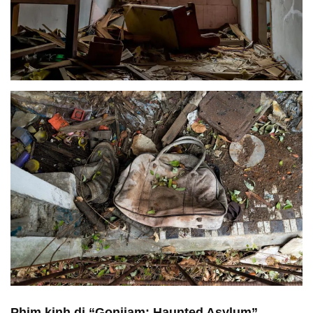
Phim kinh dị “Gonjiam: Haunted Asylum”