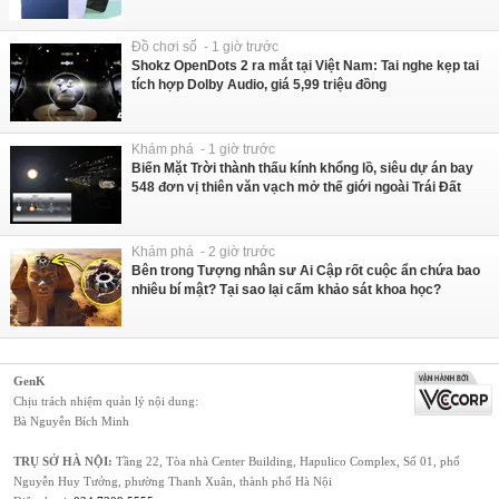
Đồ chơi số - 1 giờ trước
Shokz OpenDots 2 ra mắt tại Việt Nam: Tai nghe kẹp tai
tích hợp Dolby Audio, giá 5,99 triệu đồng
Khám phá - 1 giờ trước
Biến Mặt Trời thành thấu kính khổng lồ, siêu dự án bay
548 đơn vị thiên văn vạch mở thế giới ngoài Trái Đất
Khám phá - 2 giờ trước
Bên trong Tượng nhân sư Ai Cập rốt cuộc ẩn chứa bao
nhiêu bí mật? Tại sao lại cấm khảo sát khoa học?
GenK
Chịu trách nhiệm quản lý nội dung:
Bà Nguyễn Bích Minh
TRỤ SỞ HÀ NỘI:
Tầng 22, Tòa nhà Center Building, Hapulico Complex, Số 01, phố
Nguyễn Huy Tưởng, phường Thanh Xuân, thành phố Hà Nội