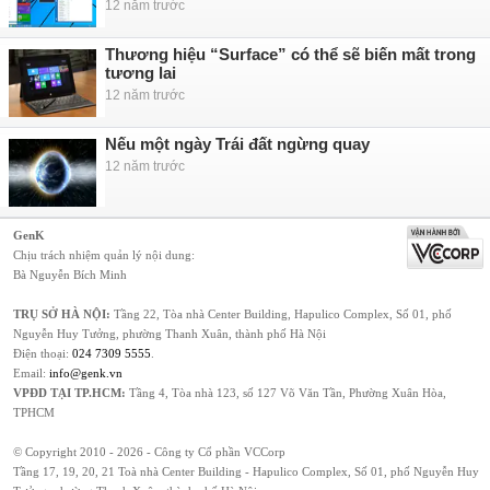
12 năm trước
Thương hiệu “Surface” có thể sẽ biến mất trong
tương lai
12 năm trước
Nếu một ngày Trái đất ngừng quay
12 năm trước
GenK
Chịu trách nhiệm quản lý nội dung:
Bà Nguyễn Bích Minh
TRỤ SỞ HÀ NỘI:
Tầng 22, Tòa nhà Center Building, Hapulico Complex, Số 01, phố
Nguyễn Huy Tưởng, phường Thanh Xuân, thành phố Hà Nội
Điện thoại:
024 7309 5555
.
Email:
info@genk.vn
VPĐD TẠI TP.HCM:
Tầng 4, Tòa nhà 123, số 127 Võ Văn Tần, Phường Xuân Hòa,
TPHCM
© Copyright 2010 - 2026 - Công ty Cổ phần VCCorp
Tầng 17, 19, 20, 21 Toà nhà Center Building - Hapulico Complex, Số 01, phố Nguyễn Huy