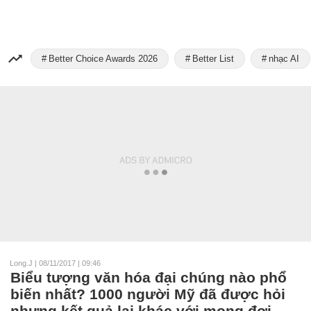
Better Choice Awards 2026
Better List
nhạc AI
Long.J
|
08/11/2017 | 09:46
Biểu tượng văn hóa đại chúng nào phổ
biến nhất? 1000 người Mỹ đã được hỏi
nhưng kết quả lại khác với mong đợi