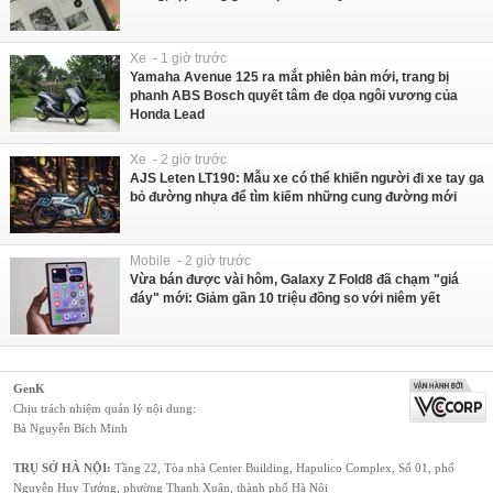
Xe - 1 giờ trước
Yamaha Avenue 125 ra mắt phiên bản mới, trang bị
phanh ABS Bosch quyết tâm đe dọa ngôi vương của
Honda Lead
Xe - 2 giờ trước
AJS Leten LT190: Mẫu xe có thể khiến người đi xe tay ga
bỏ đường nhựa để tìm kiếm những cung đường mới
Mobile - 2 giờ trước
Vừa bán được vài hôm, Galaxy Z Fold8 đã chạm "giá
đáy" mới: Giảm gần 10 triệu đồng so với niêm yết
GenK
Chịu trách nhiệm quản lý nội dung:
Bà Nguyễn Bích Minh
TRỤ SỞ HÀ NỘI:
Tầng 22, Tòa nhà Center Building, Hapulico Complex, Số 01, phố
Nguyễn Huy Tưởng, phường Thanh Xuân, thành phố Hà Nội