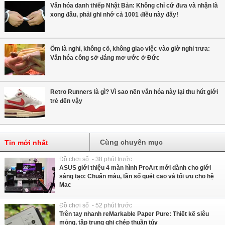
Văn hóa danh thiếp Nhật Bản: Không chỉ cứ đưa và nhận là
xong đâu, phải ghi nhớ cả 1001 điều này đấy!
Ốm là nghỉ, không cố, không giao việc vào giờ nghỉ trưa:
Văn hóa công sở đáng mơ ước ở Đức
Retro Runners là gì? Vì sao nền văn hóa này lại thu hút giới
trẻ đến vậy
Cùng chuyên mục
Tin mới nhất
Đồ chơi số - 38 phút trước
ASUS giới thiệu 4 màn hình ProArt mới dành cho giới
sáng tạo: Chuẩn màu, tần số quét cao và tối ưu cho hệ
Mac
Đồ chơi số - 52 phút trước
Trên tay nhanh reMarkable Paper Pure: Thiết kế siêu
mỏng, tập trung ghi chép thuần túy