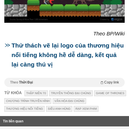
Theo BP/Wiki
Thử thách vẽ lại logo của thương hiệu
nổi tiếng không hề dễ dàng, kết quả
lại càng thú vị
Theo
Thời Đại
Copy link
TỪ KHÓA
THẬP NIÊN 70
TRUYỀN THÔNG ĐẠI CHÚNG
GAME OF THRONES
CHƯƠNG TRÌNH TRUYỀN HÌNH
VĂN HÓA ĐẠI CHÚNG
THƯƠNG HIỆU NỔI TIẾNG
SIÊU ANH HÙNG
RẠP XEM PHIM
Tin liên quan