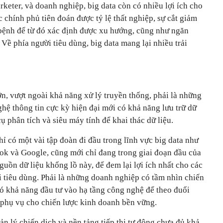
rketer, và doanh nghiệp, big data còn có nhiều lợi ích cho
c chính phủ tiên đoán được tỷ lệ thất nghiệp, sự cắt giảm
 bệnh để từ đó xác định được xu hướng, cũng như ngăn
 Về phía người tiêu dùng, big data mang lại nhiều trải
ớn, vượt ngoài khả năng xử lý truyền thống, phải là những
ghệ thông tin cực kỳ hiện đại mới có khả năng lưu trữ dữ
ụ phân tích và siêu máy tính để khai thác dữ liệu.
chỉ có một vài tập đoàn đi đầu trong lĩnh vực big data như
k và Google, cũng mới chỉ đang trong giai đoạn đầu của
nguồn dữ liệu khổng lồ này, để đem lại lợi ích nhất cho các
i tiêu dùng. Phải là những doanh nghiệp có tầm nhìn chiến
có khả năng đầu tư vào hạ tầng công nghệ để theo đuổi
n phụ vụ cho chiến lược kinh doanh bền vững.
ản lý chiến dịch và nền tảng tiếp thị tự động chưa đủ khả