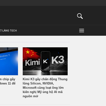
ẬT LÀNG TECH
n chip gây
Kimi K3 gây chấn động Thung
ndows 11 để
lũng Silicon, NVIDIA,
Microsoft cùng loạt ông lớn
kiến nghị Mỹ ủng hộ AI mã
nguồn mở