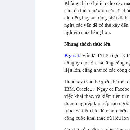
Không chỉ có lợi ích cho các ma
các tổ chức như giúp các tổ chứ
chi tiêu, hay sự bùng phát dịch
ngừa các vấn đề có thể xẩy đến.
nghiệm mua hàng hơn.
Nhưng thách thức lớn
Big data
vốn là dữ liệu cực kỳ l
công ty cực lớn, hạ tầng công n
liệu lớn, cũng như có các công c
Hiện nay trên thế giới, thì mới 
IBM, Oracle,… Ngay cả Faceboo
việc khai thác, và kiếm tiền từ 
doanh nghiệp khi tiếp cận ngườ
lược, và tiềm lực đủ mạnh mới 
công cuộc khai thác dữ liệu lớ
Còn lại, hầu hết các nền tảng qu