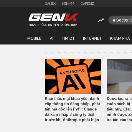
GAMEK
KENH14
CAFEBIZ
Better 
MOBILE
AI
TIN ICT
INTERNET
KHÁM PHÁ
Khai thác mật khẩu yếu, đánh
Được tạo ra t
cắp thông tin đăng nhập, phát
cuốn sách bị 
tán mã độc lên PyPI: Claude
tiêu hủy, Cla
đã xâm nhập 3 công ty thật
mình được xâ
trước khi Anthropic phát hiện
tro tàn của th