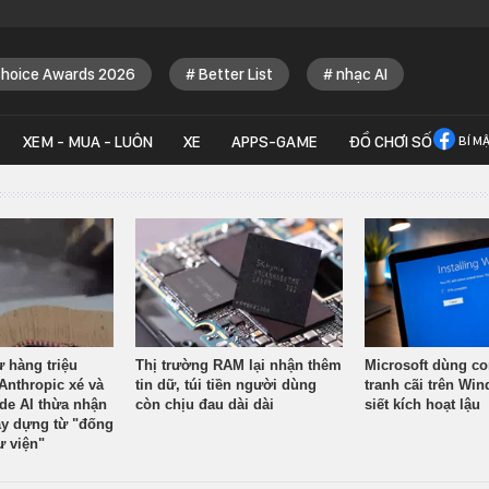
Choice Awards 2026
Better List
nhạc AI
XEM - MUA - LUÔN
XE
APPS-GAME
ĐỒ CHƠI SỐ
BÍ M
ừ hàng triệu
Thị trường RAM lại nhận thêm
Microsoft dùng co
Anthropic xé và
tin dữ, túi tiền người dùng
tranh cãi trên Wi
ude AI thừa nhận
còn chịu đau dài dài
siết kích hoạt lậu
y dựng từ "đống
ư viện"