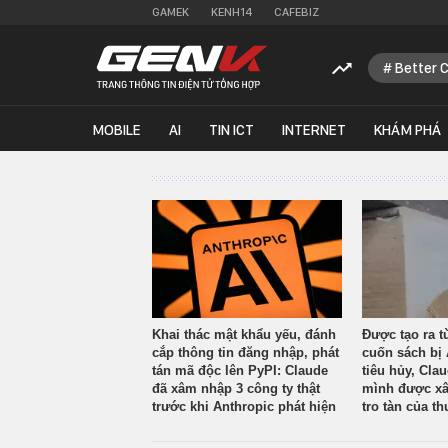
GAMEK
KENH14
CAFEBIZ
Better 
MOBILE
AI
TIN ICT
INTERNET
KHÁM PHÁ
Khai thác mật khẩu yếu, đánh
Được tạo ra t
cắp thông tin đăng nhập, phát
cuốn sách bị 
tán mã độc lên PyPI: Claude
tiêu hủy, Cla
đã xâm nhập 3 công ty thật
mình được xâ
trước khi Anthropic phát hiện
tro tàn của th