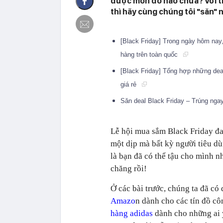
được món đồ nào chưa? Với th
thì hãy cùng chúng tôi "săn" 
[Black Friday] Trong ngày hôm na
hàng trên toàn quốc
[Black Friday] Tổng hợp những dea
giá rẻ
Săn deal Black Friday – Trúng ng
Lễ hội mua sắm Black Friday đan
một dịp mà bất kỳ người tiêu dù
là bạn đã có thể tậu cho mình n
chăng rồi!
Ở các bài trước, chúng ta đã có
Amazo
n dành cho các tín đồ c
hàng adidas
dành cho những ai y