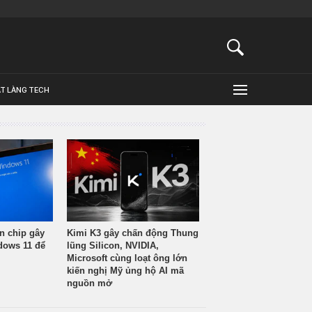
ẬT LÀNG TECH
n chip gây
Kimi K3 gây chấn động Thung
ndows 11 để
lũng Silicon, NVIDIA,
Microsoft cùng loạt ông lớn
kiến nghị Mỹ ủng hộ AI mã
nguồn mở