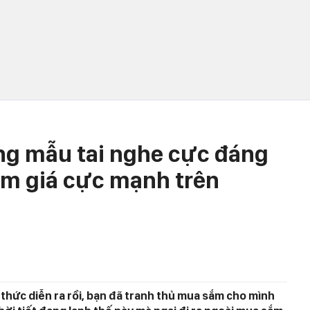
ng mẫu tai nghe cực đáng
m giá cực mạnh trên
 thức diễn ra rồi, bạn đã tranh thủ mua sắm cho mình