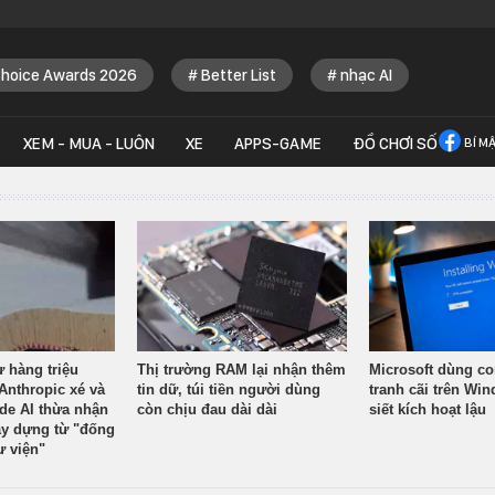
Choice Awards 2026
Better List
nhạc AI
XEM - MUA - LUÔN
XE
APPS-GAME
ĐỒ CHƠI SỐ
BÍ M
ừ hàng triệu
Thị trường RAM lại nhận thêm
Microsoft dùng co
Anthropic xé và
tin dữ, túi tiền người dùng
tranh cãi trên Wi
ude AI thừa nhận
còn chịu đau dài dài
siết kích hoạt lậu
y dựng từ "đống
ư viện"