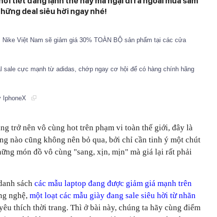
ời tiết đang lạnh thế này mà ngại đi ra ngoài mua sắm
những deal siêu hời ngay nhé!
y, Nike Việt Nam sẽ giảm giá 30% TOÀN BỘ sản phẩm tại các cửa
l sale cực mạnh từ adidas, chớp ngay cơ hội để có hàng chính hãng
ay IphoneX
g trở nên vô cùng hot trên phạm vi toàn thế giới, đây là
ng nào cũng không nên bỏ qua, bởi chỉ cần tinh ý một chút
hững món đồ vô cùng "sang, xịn, mịn" mà giá lại rất phải
 danh sách
các mẫu laptop đang được giảm giá mạnh trên
ông nghệ,
một loạt các mẫu giày đang sale siêu hời từ nhãn
êu thích thời trang. Thì ở bài này, chúng ta hãy cùng điểm