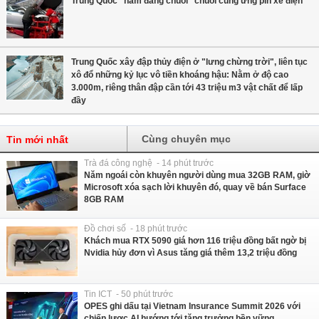
Trung Quốc "nắm đằng chuôi" chuỗi cung ứng pin xe điện
Trung Quốc xây đập thủy điện ở "lưng chừng trời", liên tục
xô đổ những kỷ lục vô tiền khoáng hậu: Nằm ở độ cao
3.000m, riêng thân đập cần tới 43 triệu m3 vật chất để lấp
đầy
Cùng chuyên mục
Tin mới nhất
Trà đá công nghệ - 14 phút trước
Năm ngoái còn khuyên người dùng mua 32GB RAM, giờ
Microsoft xóa sạch lời khuyên đó, quay về bán Surface
8GB RAM
Đồ chơi số - 18 phút trước
Khách mua RTX 5090 giá hơn 116 triệu đồng bất ngờ bị
Nvidia hủy đơn vì Asus tăng giá thêm 13,2 triệu đồng
Tin ICT - 50 phút trước
OPES ghi dấu tại Vietnam Insurance Summit 2026 với
chiến lược AI hướng tới tăng trưởng bền vững