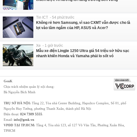
Tin ICT - 54 phút trước
Không rẻ hơn Samsung, vì sao CXMT vẫn được cho là
lọt vào tầm ngắm của HP, ASUS và Acer?
Xe - 1 giờ trước
Mẫu xe điện Lingjie 1250 Ultra giá 54 triệu sở hữu sạc
nhanh khiến Honda và Yamaha phải lo sốt vó
GenK
Chịu trách nhiệm quản lý nội dung:
Bà Nguyễn Bích Minh
TRỤ SỞ HÀ NỘI:
Tầng 22, Tòa nhà Center Building, Hapulico Complex, Số 01, phố
Nguyễn Huy Tưởng, phường Thanh Xuân, thành phố Hà Nội
Điện thoại:
024 7309 5555
.
Email:
info@genk.vn
VPĐD TẠI TP.HCM:
Tầng 4, Tòa nhà 123, số 127 Võ Văn Tần, Phường Xuân Hòa,
TPHCM