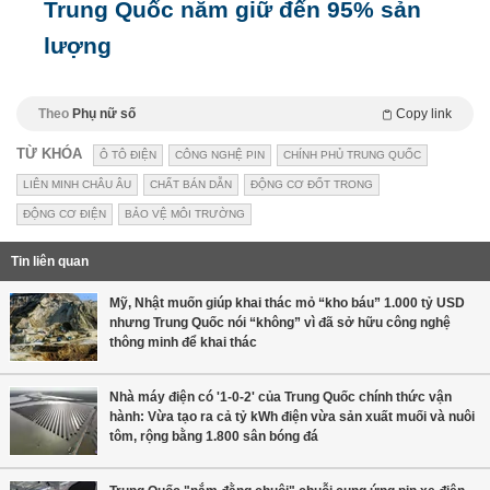
Trung Quốc nắm giữ đến 95% sản
lượng
Theo
Phụ nữ số
Copy link
TỪ KHÓA
Ô TÔ ĐIỆN
CÔNG NGHỆ PIN
CHÍNH PHỦ TRUNG QUỐC
LIÊN MINH CHÂU ÂU
CHẤT BÁN DẪN
ĐỘNG CƠ ĐỐT TRONG
ĐỘNG CƠ ĐIỆN
BẢO VỆ MÔI TRƯỜNG
Tin liên quan
Mỹ, Nhật muốn giúp khai thác mỏ “kho báu” 1.000 tỷ USD
nhưng Trung Quốc nói “không” vì đã sở hữu công nghệ
thông minh để khai thác
Nhà máy điện có '1-0-2' của Trung Quốc chính thức vận
hành: Vừa tạo ra cả tỷ kWh điện vừa sản xuất muối và nuôi
tôm, rộng bằng 1.800 sân bóng đá