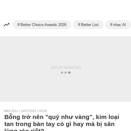
Better Choice Awards 2026
Better List
nhạc AI
Minh Đức
|
14/07/2023 | 09:56
Bỗng trở nên "quý như vàng", kim loại
tan trong bàn tay có gì hay mà bị săn
lùng ráo riết?