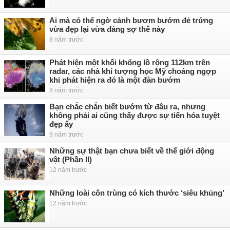
Ai mà có thể ngờ cảnh bươm bướm đẻ trứng
vừa đẹp lại vừa đáng sợ thế này
8 năm trước
Phát hiện một khối khổng lồ rộng 112km trên
radar, các nhà khí tượng học Mỹ choáng ngợp
khi phát hiện ra đó là một đàn bướm
8 năm trước
Bạn chắc chắn biết bướm từ đâu ra, nhưng
không phải ai cũng thấy được sự tiến hóa tuyệt
đẹp ấy
9 năm trước
Những sự thật bạn chưa biết về thế giới động
vật (Phần II)
12 năm trước
Những loài côn trùng có kích thước ‘siêu khủng’
12 năm trước