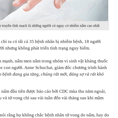
 truyền tĩnh mạch là những người có nguy cơ nhiễm nấm cao nhất
C chỉ ra có tất cả 35 bệnh nhân bị nhiễm bệnh, 18 người
ời nhưng không phát triển tình trạng nguy hiểm.
n mạnh, nấm men nằm trong nhóm vi sinh vật kháng thuốc
ỏe con người. Anne Schuchat, giám đốc chương trình hành
bệnh đang gia tăng, chúng rất mới, đáng sợ và rất khó
g nấm đầu tiên được báo cáo bởi CDC mùa thu năm ngoái,
 và tử vong chỉ sau vài tuần đến vài tháng sau khi mầm
 nói rằng họ không chắc bệnh nhân tử vong do nấm, hay do