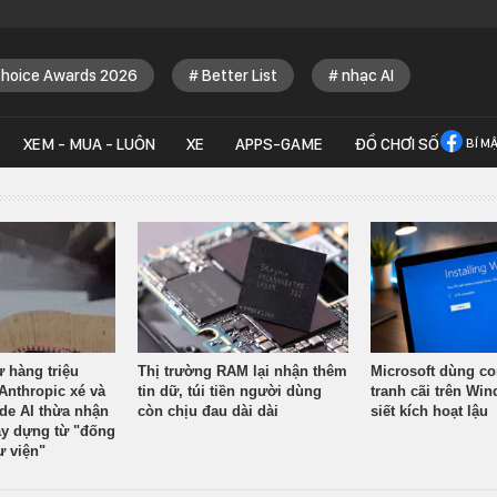
Choice Awards 2026
Better List
nhạc AI
XEM - MUA - LUÔN
XE
APPS-GAME
ĐỒ CHƠI SỐ
BÍ M
ừ hàng triệu
Thị trường RAM lại nhận thêm
Microsoft dùng co
Anthropic xé và
tin dữ, túi tiền người dùng
tranh cãi trên Wi
ude AI thừa nhận
còn chịu đau dài dài
siết kích hoạt lậu
y dựng từ "đống
ư viện"