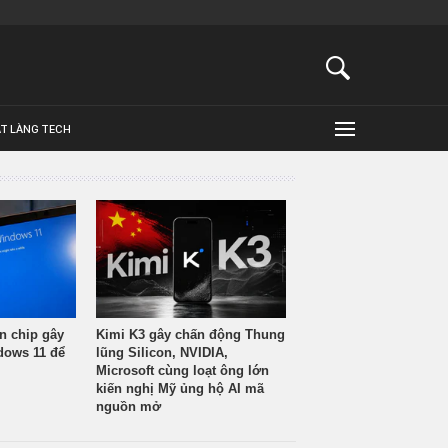
ẬT LÀNG TECH
n chip gây
Kimi K3 gây chấn động Thung
ndows 11 để
lũng Silicon, NVIDIA,
Microsoft cùng loạt ông lớn
kiến nghị Mỹ ủng hộ AI mã
nguồn mở