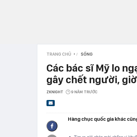
TRANG CHỦ
SỐNG
›
Các bác sĩ Mỹ lo n
gây chết người, giờ
ZKNIGHT
9 NĂM TRƯỚC
Hàng chục quốc gia khác cũng