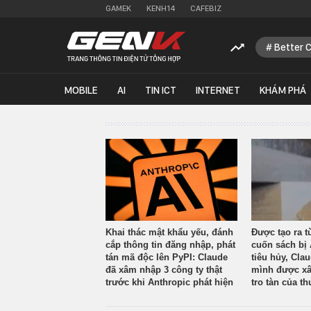
GAMEK
KENH14
CAFEBIZ
Better 
MOBILE
AI
TIN ICT
INTERNET
KHÁM PHÁ
Khai thác mật khẩu yếu, đánh
Được tạo ra t
cắp thông tin đăng nhập, phát
cuốn sách bị 
tán mã độc lên PyPI: Claude
tiêu hủy, Cla
đã xâm nhập 3 công ty thật
mình được xâ
trước khi Anthropic phát hiện
tro tàn của th