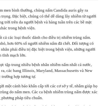
m men bình thường, chủng nấm Candida auris gây ra
trọng. Đặc biệt, chúng có thể dễ dàng lây nhiễm từ người
ng trời trên da người bệnh và hàng tuần trên các bề mặt
 khác trong bệnh viện.
 cả các loại thuốc dành cho điều trị nhiễm trùng nấm.
nhỏ, hơn 60% số người nhiễm nấm đã chết. Đối tượng có
nhân phải điều trị đặc biệt trong bệnh viện, những người
n tĩnh mạch lớn.
ực tập trung nhiều bệnh nhân nhiễm nấm nhất cả nước,
i ra, các bang Illinois, Maryland, Massachusetts và New
 trường hợp tương tự.
ửi một cảnh báo khẩn cấp tới các cơ sở y tế, nhằm giúp họ
 trùng do nấm men. Các ca bệnh nhiễm trùng nấm được xác
 phương pháp tiêu chuẩn.