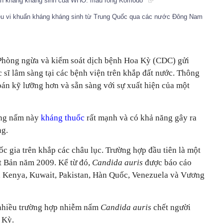
huẩn kháng kháng sinh của WHO: máu rồng Komodo
siêu vi khuẩn kháng kháng sinh từ Trung Quốc qua các nước Đông Nam
Phòng ngừa và kiểm soát dịch bệnh Hoa Kỳ (CDC) gửi
 sĩ lâm sàng tại các bệnh viện trên khắp đất nước. Thông
oán kỹ lưỡng hơn và sẵn sàng với sự xuất hiện của một
ng nấm này
kháng thuốc
rất mạnh và có khả năng gây ra
ng.
c gia trên khắp các châu lục. Trường hợp đầu tiên là một
t Bản năm 2009. Kể từ đó,
Candida auris
được báo cáo
, Kenya, Kuwait, Pakistan, Hàn Quốc, Venezuela và Vương
 nhiều trường hợp nhiễm nấm
Candida auris
chết người
 Kỳ.