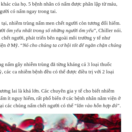
g khác của họ. 5 bệnh nhân có nấm được phân lập từ máu,
gười có nấm ngay trong tai.
n tại, nhiễm trùng nấm men chết người còn tương đối hiếm.
ười ốm yếu nhất trong số những người ốm yếu
”, Chiller nói.
hết người, phát triển bên ngoài môi trường y tế như
iện ở Mỹ. “
Nó cho chúng ta cơ hội tốt để ngăn chặn chúng
ng nấm gây nhiễm trùng đã từng kháng cả 3 loại thuốc
 các ca nhiễm bệnh đều có thể được điều trị với 2 loại
ương lai là khá lớn. Các chuyên gia y tế cho biết nhiễm
ấm ít nguy hiểm, rất phổ biến ở các bệnh nhân nằm viện ở
gại các chủng nấm chết người có thể “
lẩn vào hỗn hợp đó
”.