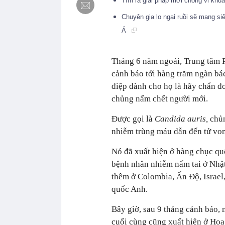
Tìm ra giải pháp mới chống vi k
Chuyên gia lo ngại ruồi sẽ mang 
Á
Tháng 6 năm ngoái, Trung tâm 
cảnh báo tới hàng trăm ngàn bác
điệp dành cho họ là hãy chẩn đ
chủng nấm chết người mới.
Được gọi là
Candida auris,
chủ
nhiễm trùng máu dẫn đến tử vo
Nó đã xuất hiện ở hàng chục quố
bệnh nhân nhiễm nấm tai ở Nhậ
thêm ở Colombia, Ấn Độ, Israel
quốc Anh.
Bây giờ, sau 9 tháng cảnh báo,
cuối cùng cũng xuất hiện ở Hoa