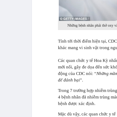
Những bệnh nhân phải thở oxy và
Tính tới thời điểm hiện tại, CD
khác mang vi sinh vật trong ngư
Các quan chức y tế Hoa Kỳ nhấ
mới nổi, gây đe dọa đến sức kh
động của CDC nói: “
Những mầm 
để đánh bại
”.
Trong 7 trường hợp nhiễm trùn
4 bệnh nhân đã nhiễm trùng máu
bệnh được xác định.
Mặc dù vậy, các quan chức y tế