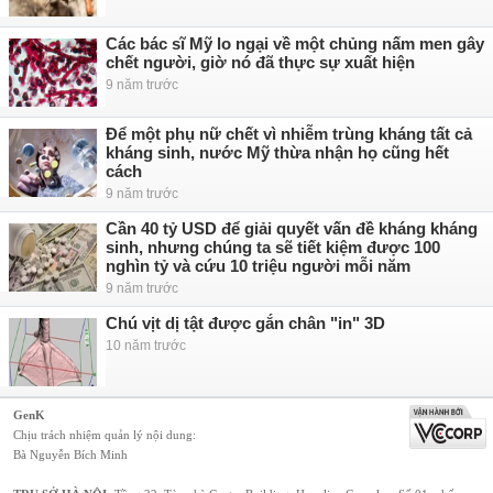
Các bác sĩ Mỹ lo ngại về một chủng nấm men gây
chết người, giờ nó đã thực sự xuất hiện
9 năm trước
Để một phụ nữ chết vì nhiễm trùng kháng tất cả
kháng sinh, nước Mỹ thừa nhận họ cũng hết
cách
9 năm trước
Cần 40 tỷ USD để giải quyết vấn đề kháng kháng
sinh, nhưng chúng ta sẽ tiết kiệm được 100
nghìn tỷ và cứu 10 triệu người mỗi năm
9 năm trước
Chú vịt dị tật được gắn chân "in" 3D
10 năm trước
GenK
Chịu trách nhiệm quản lý nội dung:
Bà Nguyễn Bích Minh